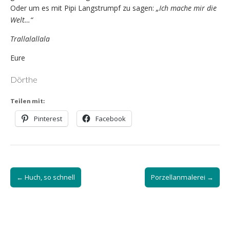
Oder um es mit Pipi Langstrumpf zu sagen:
„Ich mache mir die
Welt…“
Trallalallala
Eure
Dörthe
Teilen mit:
Pinterest
Facebook
Post
← Huch, so schnell
Porzellanmalerei →
navigation