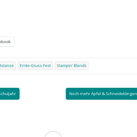
ebook
tstanze
Ernte-Gruss-Fest
Stampin' Blends
chuljahr
Noch mehr Äpfel & Schneideklingen