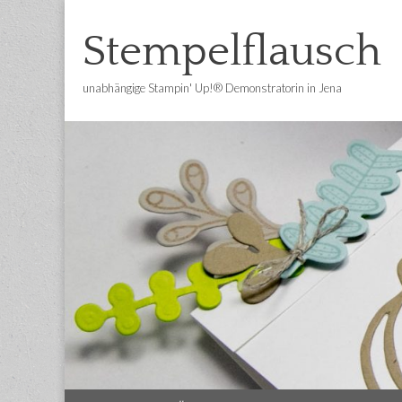
Stempelflausch
unabhängige Stampin' Up!® Demonstratorin in Jena
Main
Skip