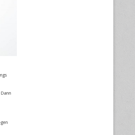
ungs
. Dann
ogen