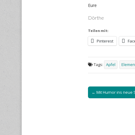
Eure
Dörthe
Teilen mit:
Pinterest
Fac
Tags:
Apfel
Elemen
Post
← Mit Humor ins neue S
navigation