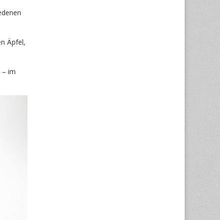
iedenen
n Äpfel,
 – im