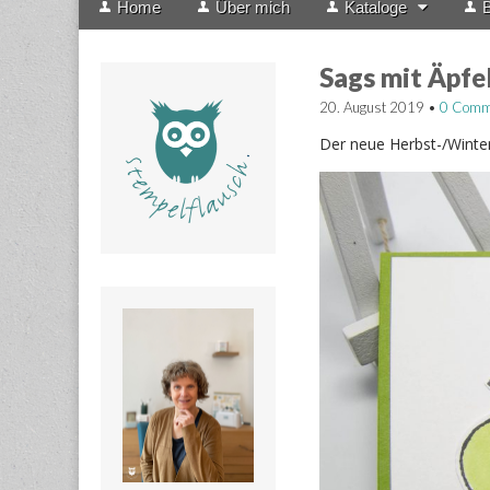
Home
Über mich
Kataloge
B
menu
to
content
Sags mit Äpfe
20. August 2019
•
0 Comm
Der neue Herbst-/Winte