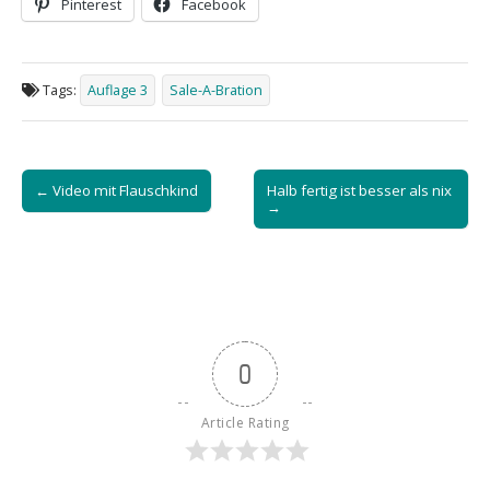
Pinterest
Facebook
Tags:
Auflage 3
Sale-A-Bration
Post
← Video mit Flauschkind
Halb fertig ist besser als nix
navigation
→
0
Article Rating