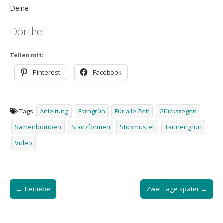
Deine
Dörthe
Teilen mit:
Pinterest
Facebook
Tags:
Anleitung
Farngrün
Für alle Zeit
Glücksregen
Samenbomben
Stanzformen
Stickmuster
Tannengrün
Video
Post
← Tierliebe
Zwei Tage später →
navigation