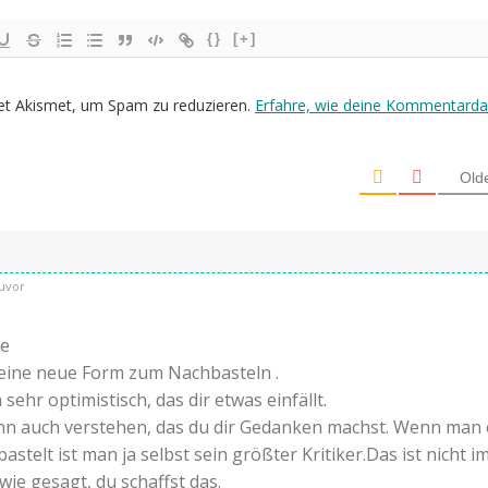
{}
[+]
et Akismet, um Spam zu reduzieren.
Erfahre, wie deine Kommentarda
Old
uvor
he
eine neue Form zum Nachbasteln .
 sehr optimistisch, das dir etwas einfällt.
ann auch verstehen, das du dir Gedanken machst. Wenn man
astelt ist man ja selbst sein größter Kritiker.Das ist nicht 
 wie gesagt, du schaffst das.