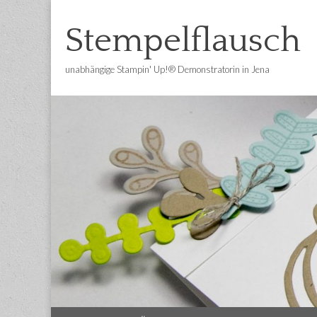
Stempelflausch
unabhängige Stampin' Up!® Demonstratorin in Jena
Main
Skip