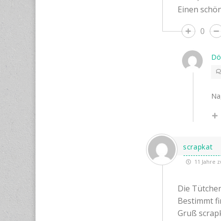
Einen schö
0
Dö
Na,
scrapkat
11 Jahre z
Die Tütchen
Bestimmt fi
Gruß scrap