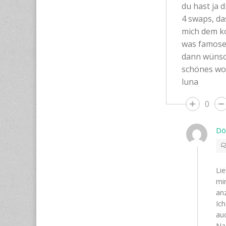
du hast ja 
4 swaps, das
mich dem ko
was famoses
dann wünsch
schönes wo
luna
0
Dö
Li
mir
anz
Ich
au
Na,