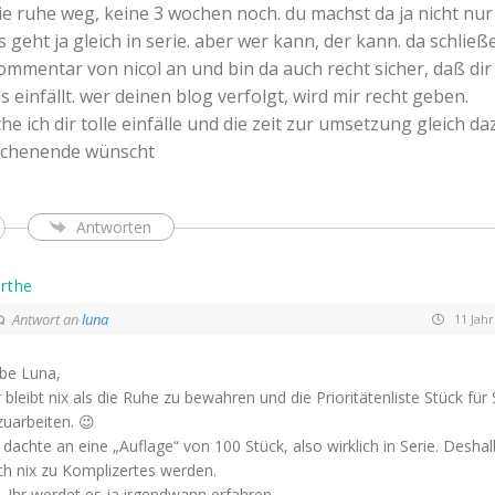
die ruhe weg, keine 3 wochen noch. du machst da ja nicht nur
 geht ja gleich in serie. aber wer kann, der kann. da schließe
mmentar von nicol an und bin da auch recht sicher, daß dir
 einfällt. wer deinen blog verfolgt, wird mir recht geben.
e ich dir tolle einfälle und die zeit zur umsetzung gleich da
chenende wünscht
Antworten
rthe
Antwort an
luna
11 Jahr
ebe Luna,
 bleibt nix als die Ruhe zu bewahren und die Prioritätenliste Stück für
uarbeiten. 😉
 dachte an eine „Auflage“ von 100 Stück, also wirklich in Serie. Deshal
ch nix zu Komplizertes werden.
 Ihr werdet es ja irgendwann erfahren.