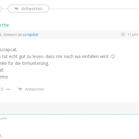
Antworten
rthe
Antwort an
scrapkat
11 Jahr
Scrapcat,
 tut echt gut zu lesen, dass mir nach wa einfallen wird. 🙂
nke für die Ermunterung.
uß
rthe
0
Antworten
uvor
,