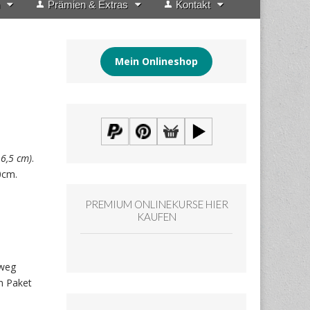
Prämien & Extras
Kontakt
Mein Onlineshop
16,5 cm)
.
10cm.
PREMIUM ONLINEKURSE HIER
KAUFEN
tweg
im Paket