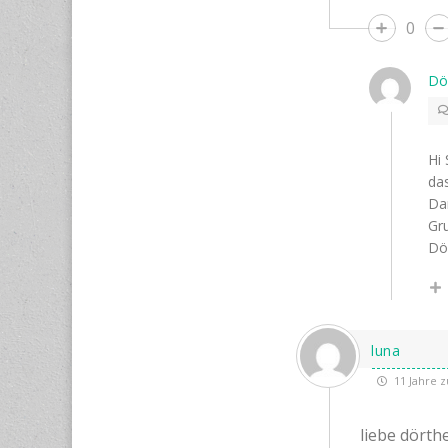
0
Dö
Hi 
das
Da
Gr
Dö
luna
11 Jahre z
liebe dörthe