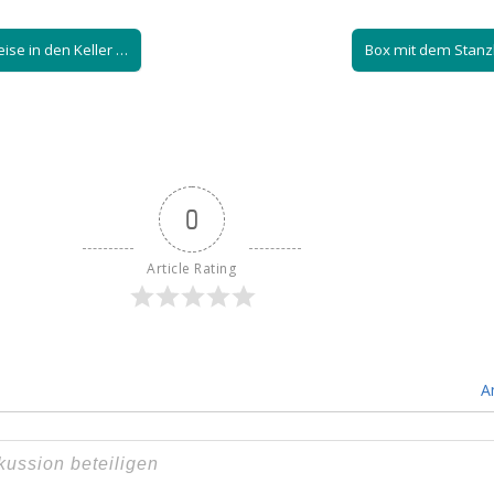
eise in den Keller …
Box mit dem Stanz
0
Article Rating
A