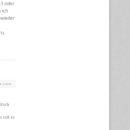
 3 oder
 ich
 wieder
zu.
e zuvor
 Stück
b soll es