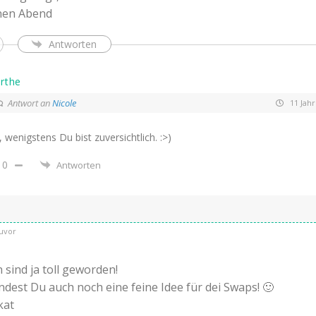
nen Abend
Antworten
rthe
Antwort an
Nicole
11 Jahr
 wenigstens Du bist zuversichtlich. :>)
0
Antworten
uvor
 sind ja toll geworden!
ndest Du auch noch eine feine Idee für dei Swaps! 🙂
kat