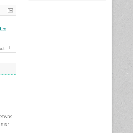
ten
est
 etwas
immer