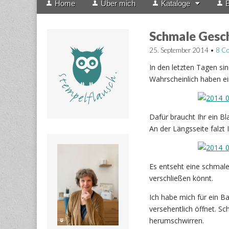
Home
Über mich
Kataloge
B
menu
to
content
Schmale Gesc
25. September 2014
•
8 C
In den letzten Tagen s
Wahrscheinlich haben ei
Dafür braucht Ihr ein B
An der Längsseite falzt I
Es entseht eine schmale
verschließen könnt.
Ich habe mich für ein B
versehentlich öffnet. Sc
herumschwirren.