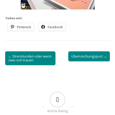
Teilen mit:
Pinterest
Facebook
Post
← Strenstunden oder wenn
Überraschungspost →
navigation
zwei sich trauen
0
Article Rating