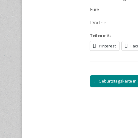
Eure
Dörthe
Teilen mit:
Pinterest
Fac
Post
← Geburtstagskarte in s
navigation