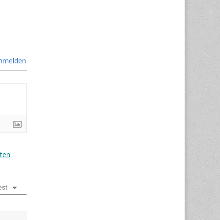
nmelden
ten
est