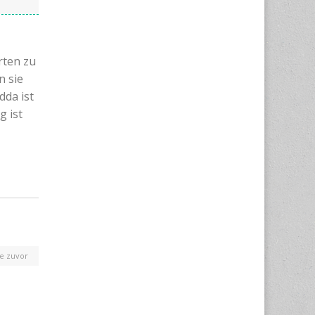
rten zu
n sie
dda ist
g ist
re zuvor