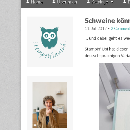
Home
Über mich
Kataloge
B
menu
to
content
Schweine könn
11. Juli 2017
•
2 Comment
… und dabei geht es we
Stampin‘ Up! hat diese
deutschsprachigen Varia