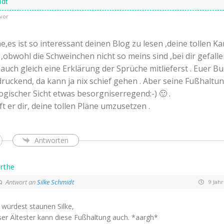
idt
vor
e,es ist so interessant deinen Blog zu lesen ,deine tollen Ka
obwohl die Schweinchen nicht so meins sind ,bei dir gefalle
 auch gleich eine Erklärung der Sprüche mitlieferst . Euer Bu
ruckend, da kann ja nix schief gehen . Aber seine Fußhaltun
ogischer Sicht etwas besorgniserregend:-) 🙂 .
ilft er dir, deine tollen Pläne umzusetzen .
Antworten
rthe
Antwort an
Silke Schmidt
9 Jah
würdest staunen Silke,
er Ältester kann diese Fußhaltung auch. *aargh*