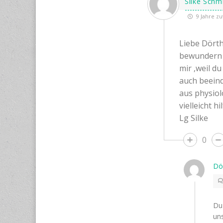
Silke Schm
9 Jahre zu
Liebe Dörth
bewundern ,
mir ,weil du
auch beeind
aus physiol
vielleicht h
Lg Silke
0
Dö
Du 
uns