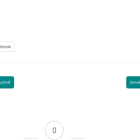
ebook
chrill
Dino
0