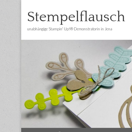
Stempelflausch
unabhängige Stampin' Up!® Demonstratorin in Jena
Main
Skip