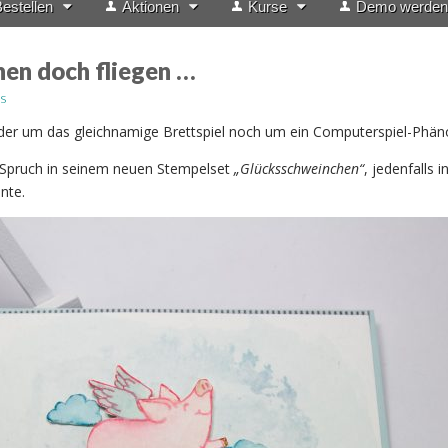
estellen
Aktionen
Kurse
Demo werden
en doch fliegen …
s
der um das gleichnamige Brettspiel noch um ein Computerspiel-Phä
n Spruch in seinem neuen Stempelset
„Glücksschweinchen“
, jedenfalls i
nte.