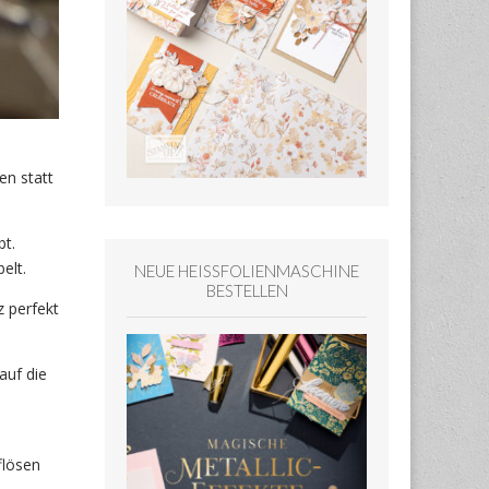
en statt
bt.
elt.
NEUE HEISSFOLIENMASCHINE
BESTELLEN
z perfekt
auf die
flösen