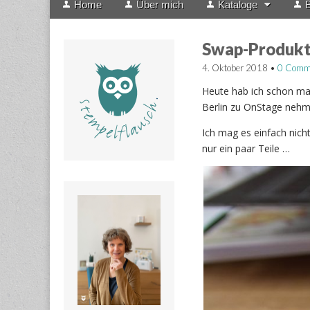
Home
Über mich
Kataloge
B
menu
to
content
Swap-Produkti
4. Oktober 2018
•
0 Comm
Heute hab ich schon mal
Berlin zu OnStage neh
Ich mag es einfach nicht
nur ein paar Teile …