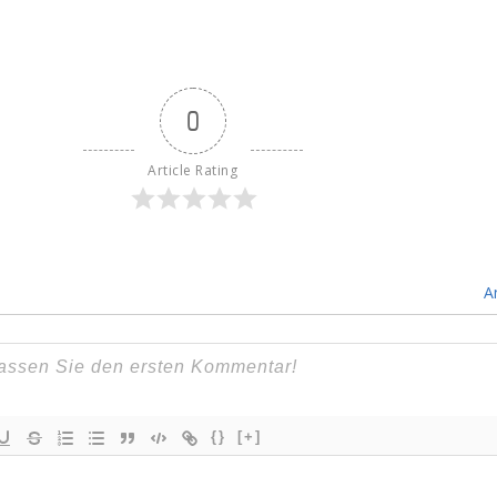
0
Article Rating
A
{}
[+]