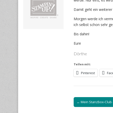
werde. Nur eins, es wird
Damit geht ein weiterer
Morgen werde ich vermut
ich selbst schon sehr ge
Bis dahin!
Eure
Dörthe
Teilen mit:
Pinterest
Fac
Post
← Mein Stanzbox-Club –
navigation