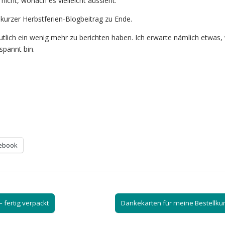
 nicht, wonach es vielleicht aussieht.
 kurzer Herbstferien-Blogbeitrag zu Ende.
lich ein wenig mehr zu berichten haben. Ich erwarte nämlich etwas,
spannt bin.
ebook
 fertig verpackt
Dankekarten für meine Bestellk