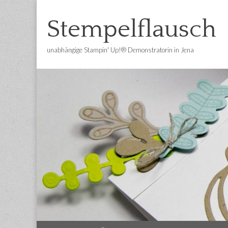
Stempelflausch
unabhängige Stampin' Up!® Demonstratorin in Jena
Main
Skip