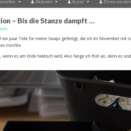
estellen
Aktionen
Kurse
Demo werden
on – Bis die Stanze dampft …
ents
 ein paar Teile für meine Swaps gefertigt, die ich im November mit n
men möchte.
, wenn es am Ende hektisch wird. Also fange ich früh an, denn es sind