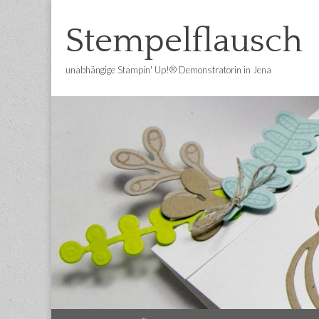
Stempelflausch
unabhängige Stampin' Up!® Demonstratorin in Jena
Main
Skip