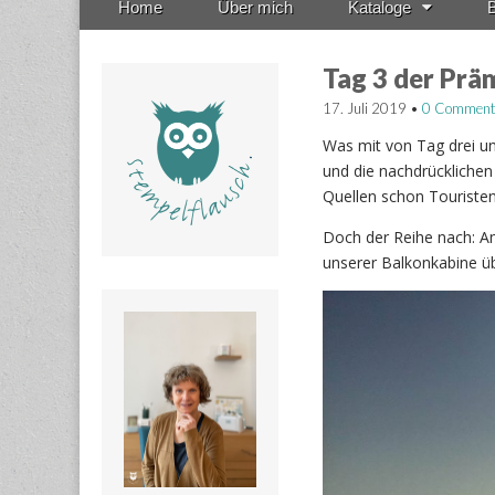
Home
Über mich
Kataloge
B
menu
to
content
Tag 3 der Präm
17. Juli 2019
•
0 Comment
Was mit von Tag drei uns
und die nachdrücklichen
Quellen schon Touriste
Doch der Reihe nach: A
unserer Balkonkabine üb