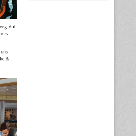
weg. Auf
ares
 uns
ake &