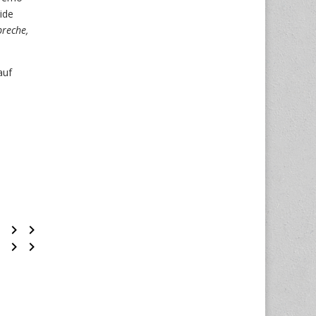
ide
preche,
auf