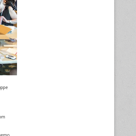
uppe
vom
 Demo