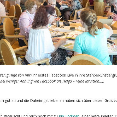
 wenig Hilfe von mir)
ihr erstes Facebook Live in ihre Stenpelkünstlergr
 viel weniger Ahnung von Facebook als Helga – reine Intuition…)
.
kam gut an und die Daheimgebliebenen haben sich über diesen Gruß 
sch getauscht und mich noch mit zu
Pip Todman
, einer befreundeten