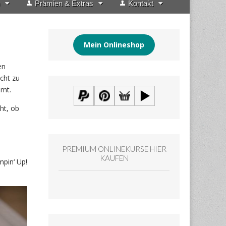
Prämien & Extras
Kontakt
Mein Onlineshop
en
cht zu
mmt.
ht, ob
PREMIUM ONLINEKURSE HIER
KAUFEN
pin‘ Up!