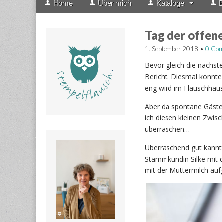
Home
Über mich
Kataloge
B
menu
to
content
Tag der offen
1. September 2018
•
0 Co
Bevor gleich die nächst
Bericht. Diesmal konnte
eng wird im Flauschhaus
Aber da spontane Gäste 
ich diesen kleinen Zwis
überraschen…
Überraschend gut kannte
Stammkundin Silke mit d
mit der Muttermilch au