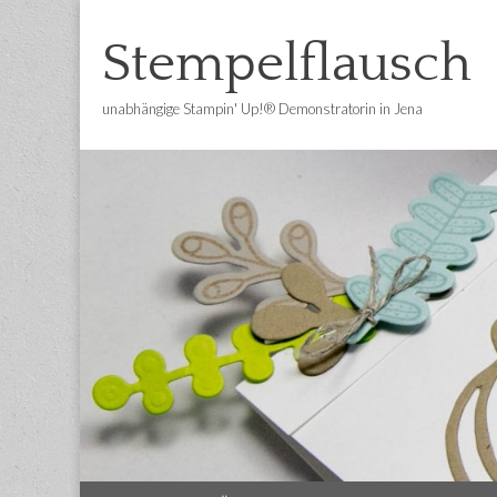
Stempelflausch
unabhängige Stampin' Up!® Demonstratorin in Jena
Main
Skip