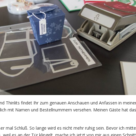
s und Thinlits findet Ihr zum genauen Anschauen und Anfassen in meine
erlich mit Namen und Bestellnummern versehen. Meinen Gäste hat da
er mal Schluß. So lange wird es nicht mehr ruhig sein. Bevor ich mitt
weil es an der Tür klingelt, mache ich jetzt von mir aus einen Schnitt