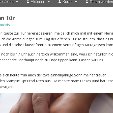
estellen
Aktionen
Kurse
Demo werden
en Tür
mments
en Gäste zur Tür hereinspazieren, melde ich mich mal mit einem klein
 ich die Anmeldungen zum Tag der offenen Tür so steuern, dass es ni
 und die liebe Flauschfamilie zu einem vernünftigen Mittagessen ko
noch bis 17 Uhr auch herzlich willkommen sind, weiß ich natürlich nic
chenbericht überhaupt noch zu Ende tippen kann. Lassen wir uns
 sich heute früh auch der zweieinhalbjährige Sohn meiner treuen
en Stampin‘ Up! Produkten aus. Da merkte man: Dieses Kind hat Stam
fgesogen.