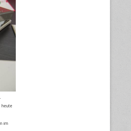
r
s heute
en im
.