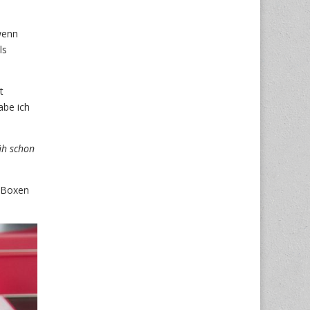
wenn
ls
t
abe ich
üh schon
t Boxen