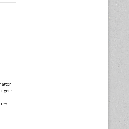
hatten,
brigens
tten