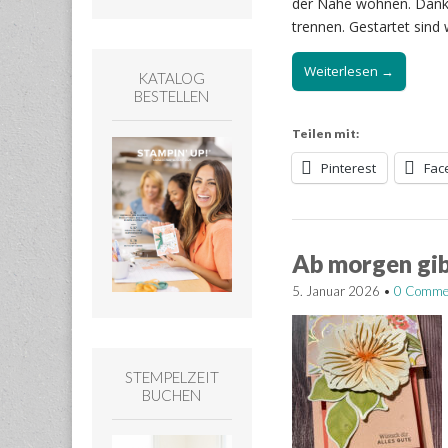
der Nähe wohnen. Dank
trennen. Gestartet sind 
Weiterlesen →
KATALOG
BESTELLEN
Teilen mit:
Pinterest
Fac
Ab morgen gib
5. Januar 2026
•
0 Comme
STEMPELZEIT
BUCHEN