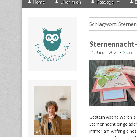
Home
Über mich
Kataloge
B
menu
to
content
Schlagwort:
Sternen
Sternennacht-
11. Januar 2026
•
2 Comm
Gestern Abend waren al
Sternennacht eingeladen.
immer am Anfang eines 