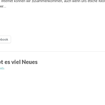
 Internet können wir zusammenkommen, auch wenn uns etliche Kilo
wir…
ebook
t es viel Neues
nts