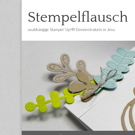
Stempelflausch
unabhängige Stampin' Up!® Demonstratorin in Jena
Main
Skip