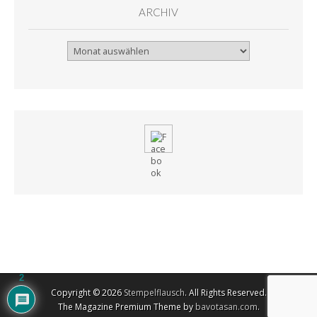
ARCHIV
Archiv
2
Copyright © 2026
Stempelflausch
. All Rights Reserved.
The Magazine Premium Theme by
bavotasan.com
.