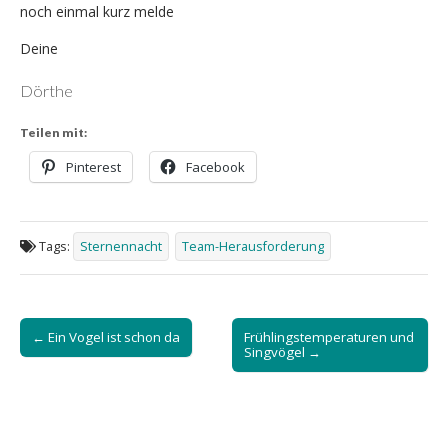
noch einmal kurz melde
Deine
Dörthe
Teilen mit:
Pinterest
Facebook
Tags:
Sternennacht
Team-Herausforderung
Post
← Ein Vogel ist schon da
Frühlingstemperaturen und
navigation
Singvögel →