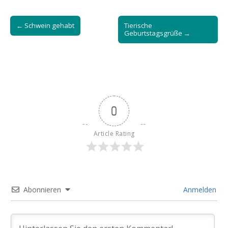
Post
← Schwein gehabt
Tierische
navigation
Geburtstagsgrüße →
0
Article Rating
Abonnieren
Anmelden