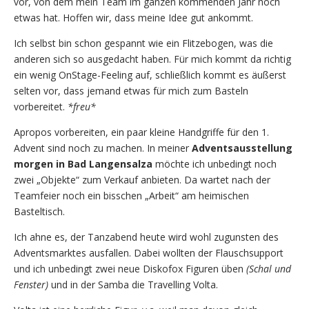
vor, von dem mein Team im ganzen kommenden Jahr noch
etwas hat. Hoffen wir, dass meine Idee gut ankommt.
Ich selbst bin schon gespannt wie ein Flitzebogen, was die
anderen sich so ausgedacht haben. Für mich kommt da richtig
ein wenig OnStage-Feeling auf, schließlich kommt es äußerst
selten vor, dass jemand etwas für mich zum Basteln
vorbereitet.
*freu*
Apropos vorbereiten, ein paar kleine Handgriffe für den 1.
Advent sind noch zu machen. In meiner
Adventsausstellung
morgen in Bad Langensalza
möchte ich unbedingt noch
zwei „Objekte“ zum Verkauf anbieten. Da wartet nach der
Teamfeier noch ein bisschen „Arbeit“ am heimischen
Basteltisch.
Ich ahne es, der Tanzabend heute wird wohl zugunsten des
Adventsmarktes ausfallen. Dabei wollten der Flauschsupport
und ich unbedingt zwei neue Diskofox Figuren üben
(Schal und
Fenster)
und in der Samba die Travelling Volta.