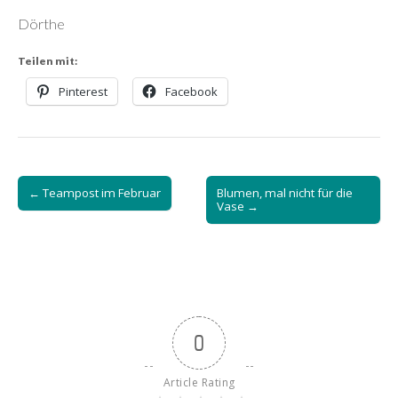
Dörthe
Teilen mit:
Pinterest
Facebook
Post
← Teampost im Februar
Blumen, mal nicht für die
navigation
Vase →
0
Article Rating