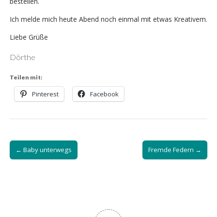
bestellen.
Ich melde mich heute Abend noch einmal mit etwas Kreativem.
Liebe Grüße
Dörthe
Teilen mit:
Pinterest
Facebook
Post
← Baby unterwegs
Fremde Federn →
navigation