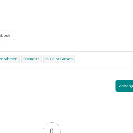
ebook
tenrahmen
Framelits
In-Color Farben
Anhäng
0