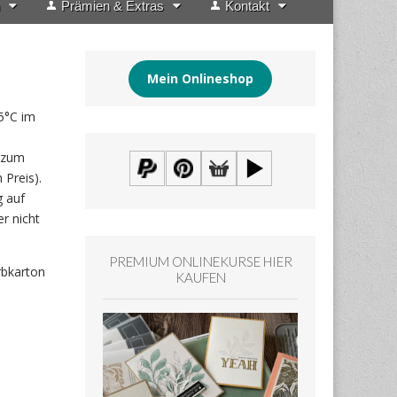
Prämien & Extras
Kontakt
Mein Onlineshop
5°C im
f zum
 Preis).
g auf
r nicht
PREMIUM ONLINEKURSE HIER
rbkarton
KAUFEN