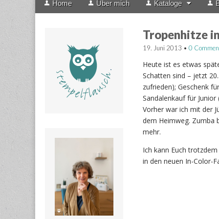
Home
Über mich
Kataloge
B
menu
to
content
Tropenhitze i
19. Juni 2013
•
0 Commen
Heute ist es etwas spä
Schatten sind – jetzt 20
zufrieden); Geschenk fü
Sandalenkauf für Junior 
Vorher war ich mit der 
dem Heimweg. Zumba bei
mehr.
Ich kann Euch trotzdem 
in den neuen In-Color-