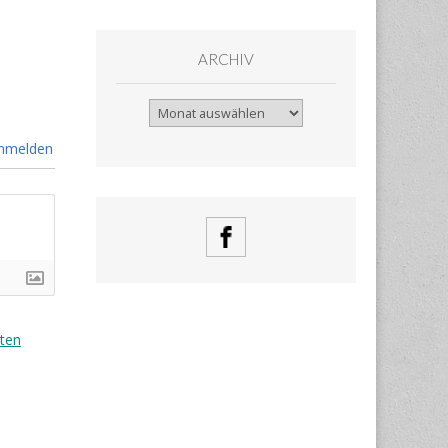
ARCHIV
Archiv
nmelden
ten