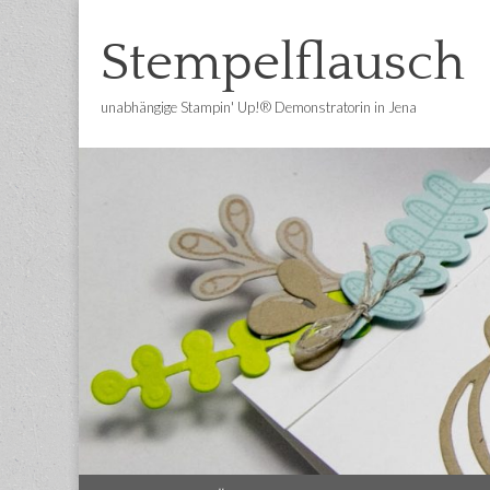
Stempelflausch
unabhängige Stampin' Up!® Demonstratorin in Jena
Main
Skip