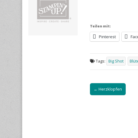
Teilen mit:
Pinterest
Fac
Tags:
Big Shot
Blü
Post
← Herzklopfen
navigation