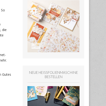
. So
e
, die
üte
net-
mehr.
NEUE HEISSFOLIENMASCHINE
in Gutes
BESTELLEN