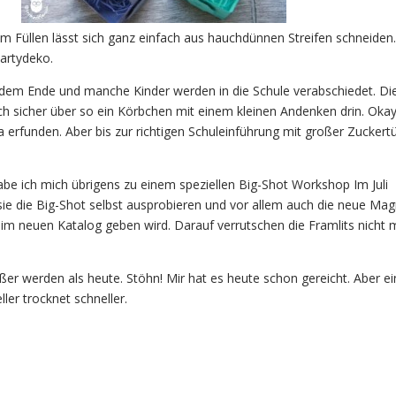
 Füllen lässt sich ganz einfach aus hauchdünnen Streifen schneiden
Partydeko.
h dem Ende und manche Kinder werden in die Schule verabschiedet. Di
ch sicher über so ein Körbchen mit einem kleinen Andenken drin. Okay
a erfunden. Aber bis zur richtigen Schuleinführung mit großer Zuckert
abe ich mich übrigens zu einem speziellen Big-Shot Workshop Im Juli
ie die Big-Shot selbst ausprobieren und vor allem auch die neue Mag
s im neuen Katalog geben wird. Darauf verrutschen die Framlits nicht 
ßer werden als heute. Stöhn! Mir hat es heute schon gereicht. Aber e
ler trocknet schneller.