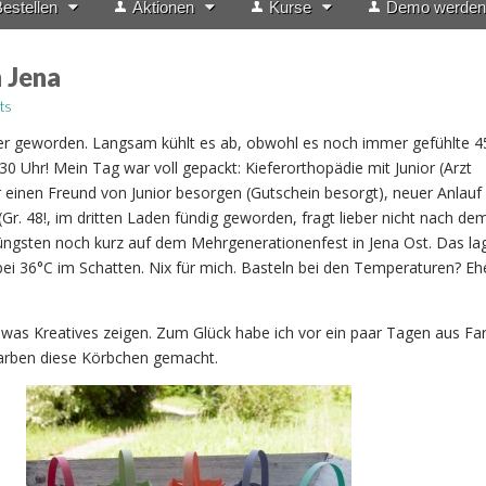
estellen
Aktionen
Kurse
Demo werden
n Jena
ts
ter geworden. Langsam kühlt es ab, obwohl es noch immer gefühlte 4
.30 Uhr! Mein Tag war voll gepackt: Kieferorthopädie mit Junior (Arzt
r einen Freund von Junior besorgen (Gutschein besorgt), neuer Anlau
(Gr. 48!, im dritten Laden fündig geworden, fragt lieber nicht nach dem
Jüngsten noch kurz auf dem Mehrgenerationenfest in Jena Ost. Das la
 36°C im Schatten. Nix für mich. Basteln bei den Temperaturen? Ehe
was Kreatives zeigen. Zum Glück habe ich vor ein paar Tagen aus Fa
Farben diese Körbchen gemacht.