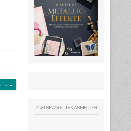
er … →
ZUM NEWSLETTER ANMELDEN