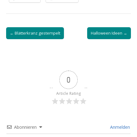
Post
← Blätterkranz gestempelt
Halloween Ideen →
navigation
0
Article Rating
Abonnieren
Anmelden