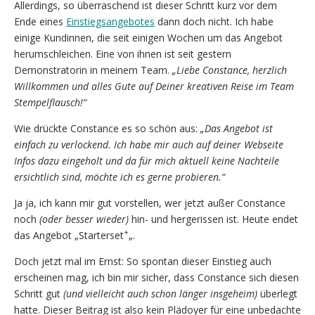
Allerdings, so überraschend ist dieser Schritt kurz vor dem
Ende eines
Einstiegsangebotes
dann doch nicht. Ich habe
einige Kundinnen, die seit einigen Wochen um das Angebot
herumschleichen. Eine von ihnen ist seit gestern
Demonstratorin in meinem Team.
„Liebe Constance, herzlich
Willkommen und alles Gute auf Deiner kreativen Reise im Team
Stempelflausch!“
Wie drückte Constance es so schön aus:
„Das Angebot ist
einfach zu verlockend. Ich habe mir auch auf deiner Webseite
Infos dazu eingeholt und da für mich aktuell keine Nachteile
ersichtlich sind, möchte ich es gerne probieren.“
Ja ja, ich kann mir gut vorstellen, wer jetzt außer Constance
noch
(oder besser wieder)
hin- und hergerissen ist. Heute endet
+
das Angebot „Starterset
„.
Doch jetzt mal im Ernst: So spontan dieser Einstieg auch
erscheinen mag, ich bin mir sicher, dass Constance sich diesen
Schritt gut
(und vielleicht auch schon länger insgeheim)
überlegt
hatte. Dieser Beitrag ist also kein Plädoyer für eine unbedachte