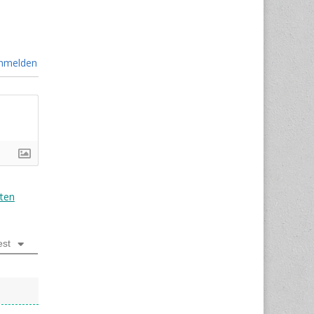
nmelden
ten
est