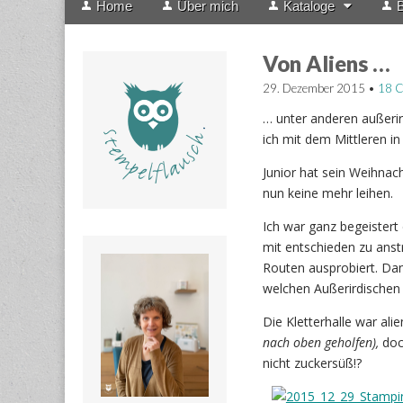
Home
Über mich
Kataloge
B
menu
to
content
Von Aliens …
29. Dezember 2015
•
18 
… unter anderen außerir
ich mit dem Mittleren in
Junior hat sein Weihnac
nun keine mehr leihen.
Ich war ganz begeistert
mit entschieden zu anst
Routen ausprobiert. Dan
welchen Außerirdischen 
Die Kletterhalle war alie
nach oben geholfen),
doch
nicht zuckersüß!?