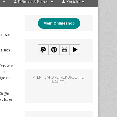
Prämien & Extras
Kontakt
Mein Onlineshop
ann war
s sich
 Das war
uen
PREMIUM ONLINEKURSE HIER
ige mit
KAUFEN
Griffe
. Ist er