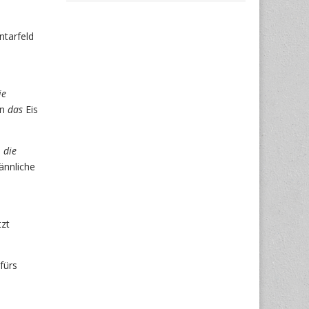
ntarfeld
ie
in
das
Eis
,
die
ännliche
tzt
fürs