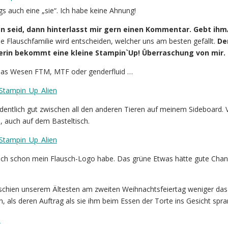
dings auch eine „sie“. Ich habe keine Ahnung!
ten seid, dann hinterlasst mir gern einen Kommentar. Gebt ihm
e Flauschfamilie wird entscheiden, welcher uns am besten gefällt.
De
rin bekommt eine kleine Stampin`Up! Überraschung von mir.
das Wesen FTM, MTF oder genderfluid …
dentlich gut zwischen all den anderen Tieren auf meinem Sideboard. Vi
h, auch auf dem Basteltisch.
 ich schon mein Flausch-Logo habe. Das grüne Etwas hätte gute Chan
 schien unserem Ältesten am zweiten Weihnachtsfeiertag weniger das
, als deren Auftrag als sie ihm beim Essen der Torte ins Gesicht spr