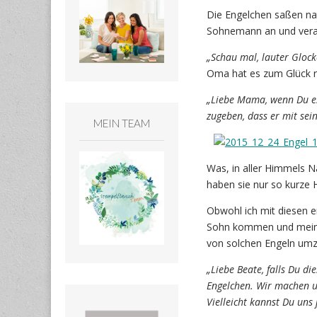
Die Engelchen saßen nat
Sohnemann an und veran
„Schau mal, lauter Glocke
Oma hat es zum Glück n
„Liebe Mama, wenn Du es 
zugeben, dass er mit sei
MEIN TEAM
Was, in aller Himmels 
haben sie nur so kurze
Obwohl ich mit diesen e
Sohn kommen und meinen 
von solchen Engeln umz
„Liebe Beate, falls Du di
Engelchen. Wir machen un
Vielleicht kannst Du uns 