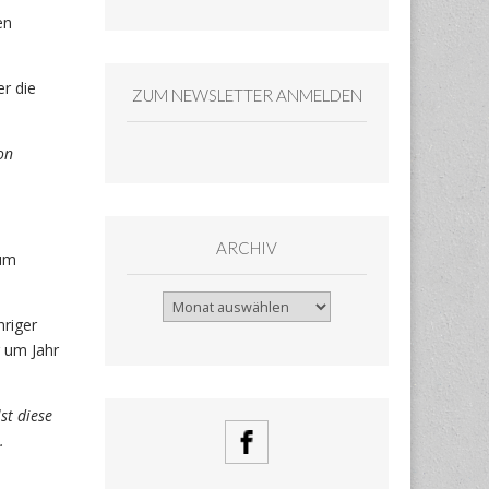
en
r die
ZUM NEWSLETTER ANMELDEN
on
ARCHIV
rum
Archiv
hriger
 um Jahr
st diese
.