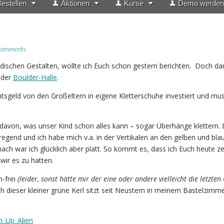
estellen
Aktionen
Kurse
Demo werden
Comments
dischen Gestalten, wollte ich Euch schon gestern berichten. Doch d
 der
Boulder-Halle
.
htsgeld von den Großeltern in eigene Kletterschuhe investiert und mus
 davon, was unser Kind schon alles kann – sogar Überhänge klettern.
regend und ich habe mich v.a. in der Vertikalen an den gelben und bla
ach war ich glücklich aber platt. So kommt es, dass ich Euch heute ze
wir es zu hatten.
n-frei
(leider, sonst hätte mir der eine oder andere vielleicht die letzten 
 dieser kleiner grüne Kerl sitzt seit Neustem in meinem Bastelzimmer