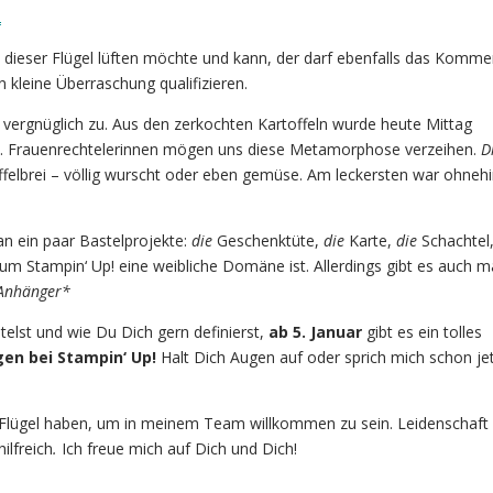
dieser Flügel lüften möchte und kann, der darf ebenfalls das Komme
n kleine Überraschung qualifizieren.
s vergnüglich zu. Aus den zerkochten Kartoffeln wurde heute Mittag
ei. Frauenrechtelerinnen mögen uns diese Metamorphose verzeihen.
D
felbrei – völlig wurscht oder eben gemüse. Am leckersten war ohneh
an ein paar Bastelprojekte:
die
Geschenktüte,
die
Karte,
die
Schachtel
m Stampin‘ Up! eine weibliche Domäne ist. Allerdings gibt es auch m
 Anhänger*
lst und wie Du Dich gern definierst,
ab 5. Januar
gibt es ein tolles
gen bei Stampin‘ Up!
Halt Dich Augen auf oder sprich mich schon je
Flügel haben, um in meinem Team willkommen zu sein. Leidenschaft 
ilfreich
.
Ich freue mich auf Dich und Dich!
e