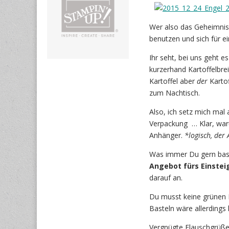
Wer also das Geheimnis 
benutzen und sich für ei
Ihr seht, bei uns geht e
kurzerhand Kartoffelbr
Kartoffel aber
der
Kartof
zum Nachtisch.
Also, ich setz mich mal 
Verpackung … Klar, waru
Anhänger.
*logisch, der
Was immer Du gern baste
Angebot fürs Einstei
darauf an.
Du musst keine grünen 
Basteln wäre allerdings h
Vergnügte Flauschgrüß