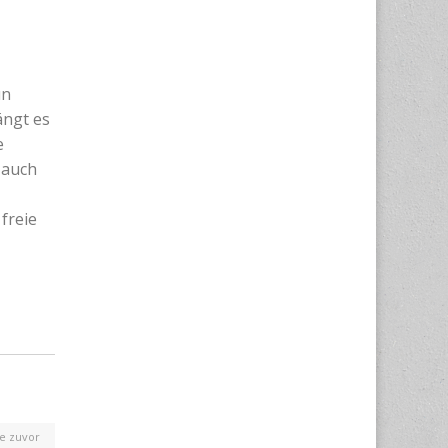
ün
ängt es
e
r auch
freie
e zuvor