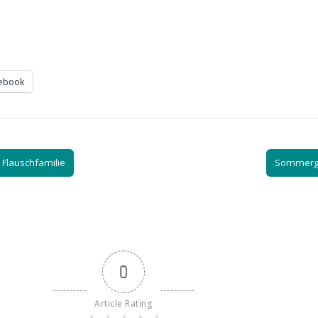
ebook
 Flauschfamilie
Sommerg
0
Article Rating