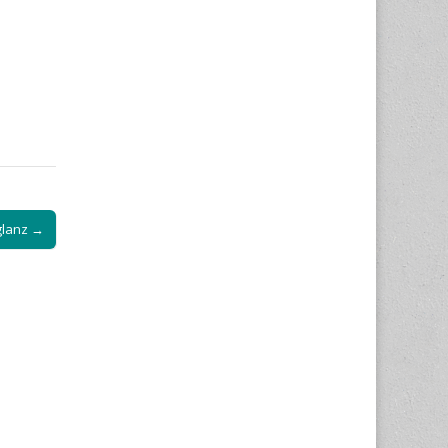
lanz →