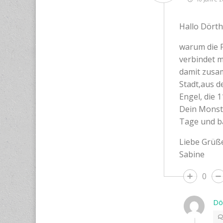
Hallo Dörth
warum die F
verbindet m
damit zusam
Stadt,aus de
Engel, die 
Dein Monste
Tage und ba
Liebe Grüß
Sabine
0
Dö