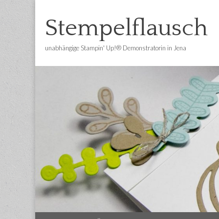
Stempelflausch
unabhängige Stampin' Up!® Demonstratorin in Jena
Main
Skip