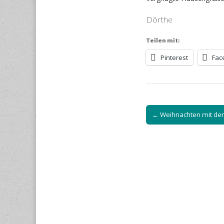
Dörthe
Teilen mit:
Pinterest
Fac
Post
← Weihnachten mit der
navigation