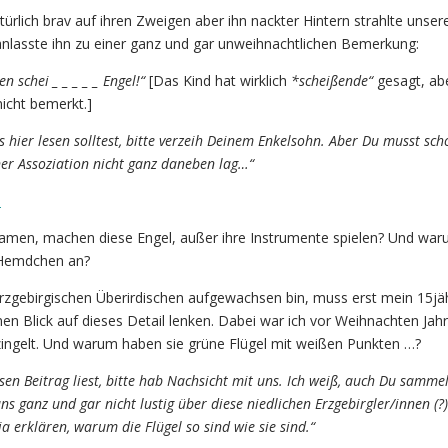
ürlich brav auf ihren Zweigen aber ihn nackter Hintern strahlte unser
lasste ihn zu einer ganz und gar unweihnachtlichen Bemerkung:
n schei _ _ _ _ _ Engel!“
[Das Kind hat wirklich
*scheißende“
gesagt, abe
icht bemerkt.]
hier lesen solltest, bitte verzeih Deinem Enkelsohn. Aber Du musst sch
ner Assoziation nicht ganz daneben lag…“
Namen, machen diese Engel, außer ihre Instrumente spielen? Und wa
 Hemdchen an?
rzgebirgischen Überirdischen aufgewachsen bin, muss erst mein 15jä
Blick auf dieses Detail lenken. Dabei war ich vor Weihnachten Jahr
ingelt. Und warum haben sie grüne Flügel mit weißen Punkten …?
esen Beitrag liest, bitte hab Nachsicht mit uns. Ich weiß, auch Du sammel
s ganz und gar nicht lustig über diese niedlichen Erzgebirgler/innen (?)
ja erklären, warum die Flügel so sind wie sie sind.“