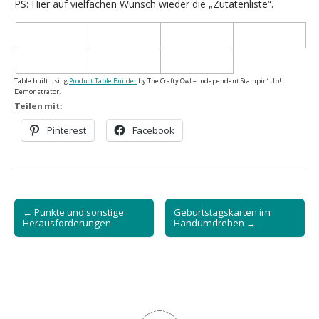
PS: Hier auf vielfachen Wunsch wieder die „Zutatenliste“.
Table built using
Product Table Builder
by The Crafty Owl – Independent Stampin‘ Up!
Demonstrator.
Teilen mit:
Pinterest
Facebook
Post
← Punkte und sonstige
Geburtstagskarten im
navigation
Herausforderungen
Handumdrehen →