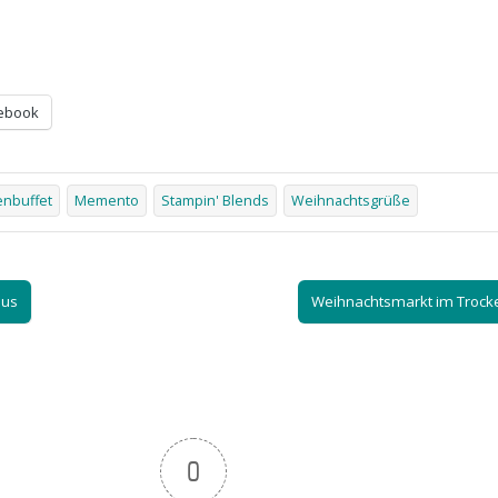
ebook
enbuffet
Memento
Stampin' Blends
Weihnachtsgrüße
aus
Weihnachtsmarkt im Troc
0