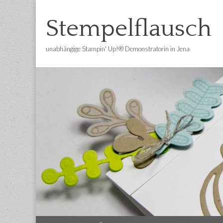
Stempelflausch
unabhängige Stampin' Up!® Demonstratorin in Jena
Main
Skip