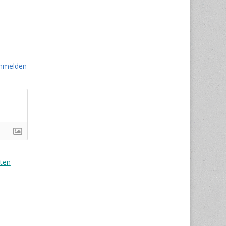
nmelden
ten