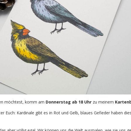
den möchtest, komm am
Donnerstag ab 18 Uhr
zu meinem
Kartenb
er Euch: Kardinale gibt es in Rot und Gelb, blaues Gefieder haben die
das aber völlig egal. Wir können uns die Welt ausmalen, wie sie uns gef