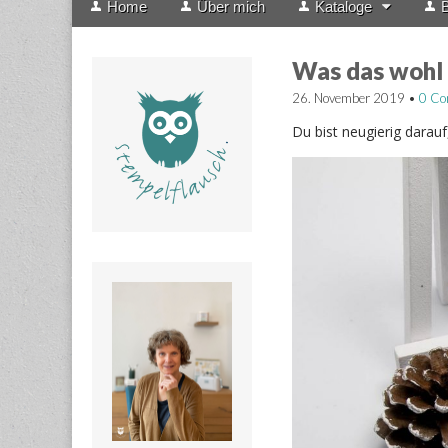
Home
Über mich
Kataloge
B
menu
to
content
Was das wohl
26. November 2019
•
0 C
Du bist neugierig darauf