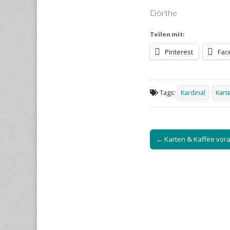
Dörthe
Teilen mit:
Pinterest
Fac
Tags:
Kardinal
Kart
Post
← Karten & Kaffee vor
navigation