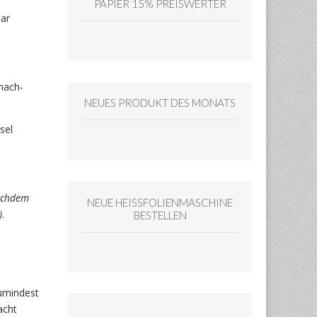
PAPIER 15% PREISWERTER
bar
mach-
NEUES PRODUKT DES MONATS
sel
nachdem
NEUE HEISSFOLIENMASCHINE
)
.
BESTELLEN
Zumindest
acht