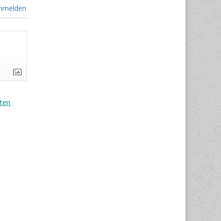
nmelden
ten