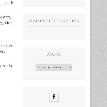
chon noch
kolade,
ZUM NEWSLETTER ANMELDEN
ng)
nicht
r Männer
blau
ARCHIV
nem sehr
Archiv