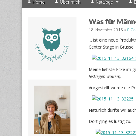
Home
Über mich
Kataloge
B
menu
to
content
Was für Männ
18. November 2015
•
0 C
… ist eine neue Produkt
Center Stage in Brüssel 
Meine liebste Ecke im g
festlegen wollen)
.
Vorgestellt wurde die P
Natürlich durfte wir au
Dort ging es lustig zu…