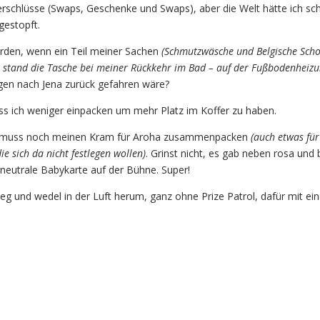
erschlüsse (Swaps, Geschenke und Swaps), aber die Welt hätte ich s
gestopft.
den, wenn ein Teil meiner Sachen
(Schmutzwäsche und Belgische Scho
i stand die Tasche bei meiner Rückkehr im Bad – auf der Fußbodenheizu
gen nach Jena zurück gefahren wäre?
s ich weniger einpacken um mehr Platz im Koffer zu haben.
h muss noch meinen Kram für Aroha zusammenpacken
(auch etwas fü
ie sich da nicht festlegen wollen)
. Grinst nicht, es gab neben rosa und 
neutrale Babykarte auf der Bühne. Super!
weg und wedel in der Luft herum, ganz ohne Prize Patrol, dafür mit ei