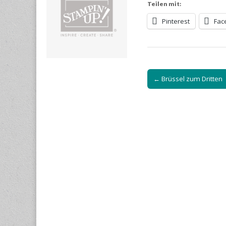
Teilen mit:
Pinterest
Fac
Post
← Brüssel zum Dritten
navigation