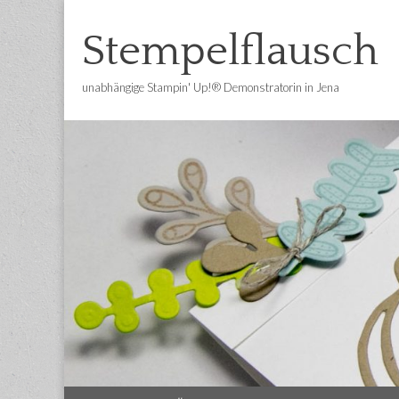
Stempelflausch
unabhängige Stampin' Up!® Demonstratorin in Jena
Main
Skip