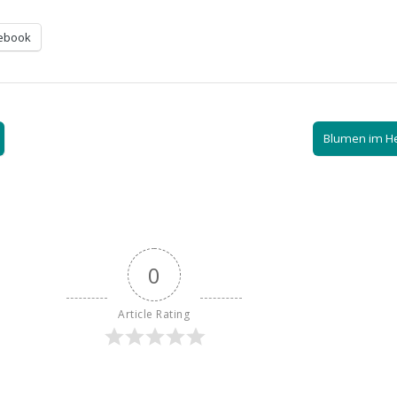
ebook
Blumen im H
0
Article Rating