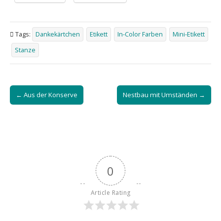
Tags:
Dankekärtchen
Etikett
In-Color Farben
Mini-Etikett
Stanze
Post
← Aus der Konserve
Nestbau mit Umständen →
navigation
0
Article Rating