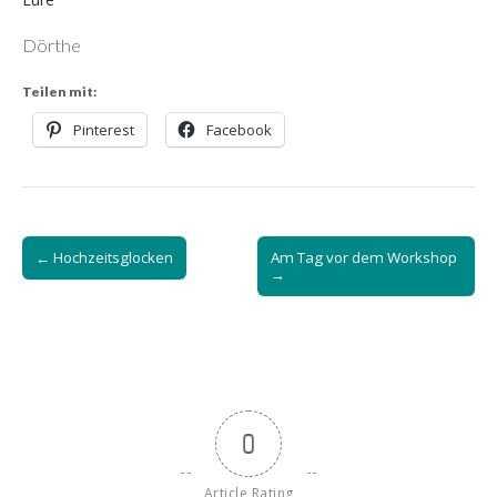
Dörthe
Teilen mit:
Pinterest
Facebook
Post
← Hochzeitsglocken
Am Tag vor dem Workshop
navigation
→
0
Article Rating