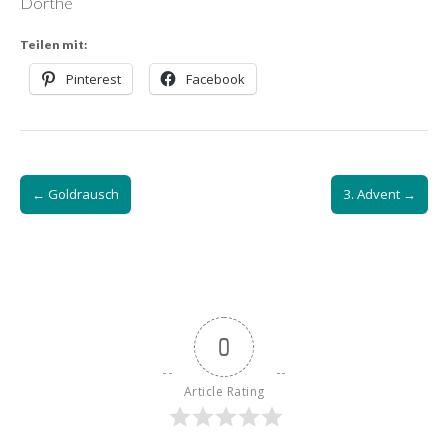
Dörthe
Teilen mit:
Pinterest
Facebook
Post
← Goldrausch
3. Advent →
navigation
0
Article Rating