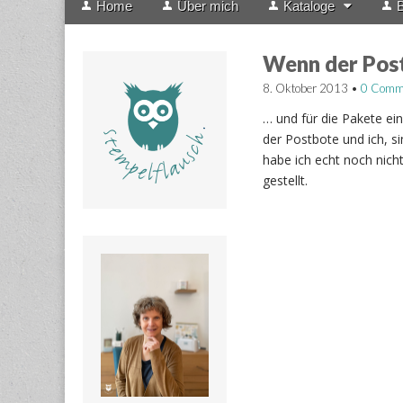
Home
Über mich
Kataloge
B
menu
to
content
Wenn der Post
8. Oktober 2013
•
0 Comm
… und für die Pakete ei
der Postbote und ich, s
habe ich echt noch nich
gestellt.