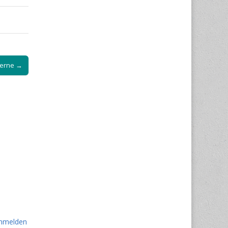
 Ferne →
nmelden