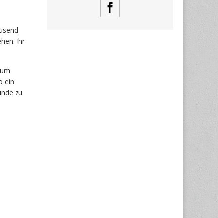
ausend
hen. Ihr
 zum
o ein
unde zu