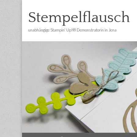
Stempelflausch
unabhängige Stampin' Up!® Demonstratorin in Jena
Main
Skip