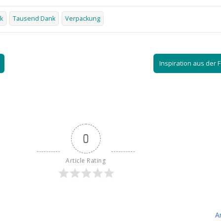
k
Tausend Dank
Verpackung
Inspiration aus der
0
Article Rating
A