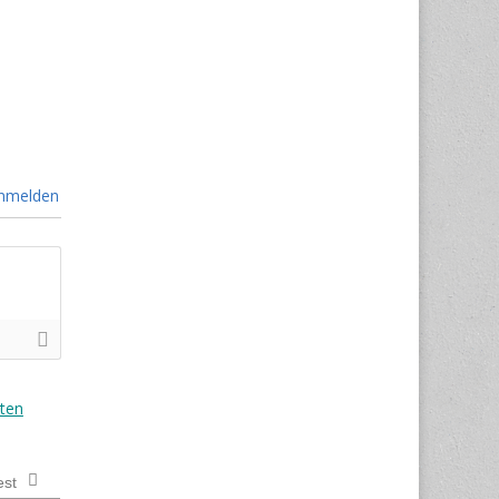
nmelden
ten
est