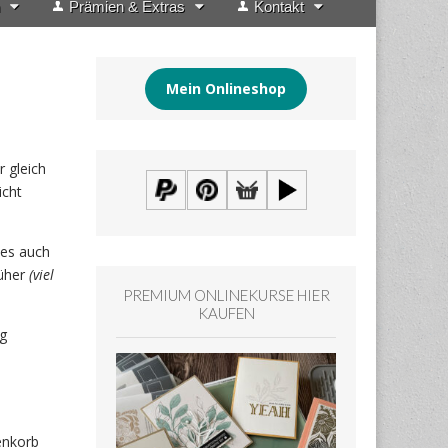
Prämien & Extras
Kontakt
Mein Onlineshop
 gleich
icht
 es auch
rüher
(viel
PREMIUM ONLINEKURSE HIER
KAUFEN
ag
enkorb