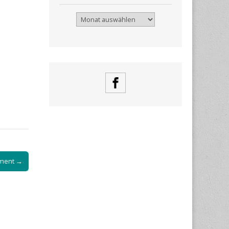
Archiv
ament →