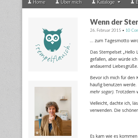
Home
Über mich
Kataloge
B
menu
to
content
Wenn der Ste
26. Februar 2015
•
10 Co
… zum Tagesmotto wird.
Das Stempelset „Hello L
gefallen, aber würde ic
andauernd Liebesgrüße.
Bevor ich mich für den 
häufig benutzen werde. 
mehr sogar)
. Trotzdem 
Vielleicht, dachte ich, 
verwenden. Die schönen 
Es kam wie es kommen m