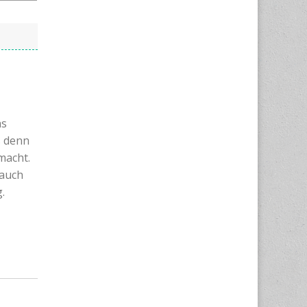
as
s denn
macht.
 auch
.