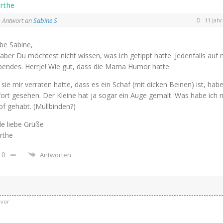
rthe
Antwort an
Sabine S
11 Jahr
be Sabine,
 aber Du möchtest nicht wissen, was ich getippt hatte. Jedenfalls auf n
bendes. Herrje! Wie gut, dass die Mama Humor hatte.
 sie mir verraten hatte, dass es ein Schaf (mit dicken Beinen) ist, habe
ort gesehen. Der Kleine hat ja sogar ein Auge gemalt. Was habe ich 
f gehabt. (Mullbinden?)
le liebe Grüße
rthe
0
Antworten
uvor