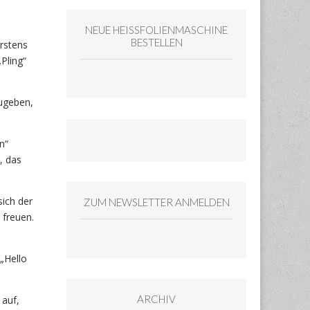
NEUE HEISSFOLIENMASCHINE
BESTELLEN
Erstens
Pling“
ugeben,
n“
, das
sich der
ZUM NEWSLETTER ANMELDEN
 freuen.
„Hello
ARCHIV
 auf,