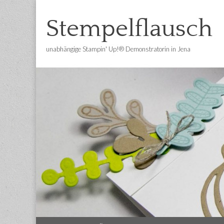
Stempelflausch
unabhängige Stampin' Up!® Demonstratorin in Jena
Main
Skip