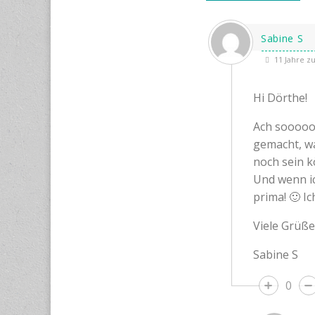
Sabine S
11 Jahre z
Hi Dörthe!
Ach sooooo, 
gemacht, w
noch sein k
Und wenn ic
prima! 🙂 I
Viele Grüße
Sabine S
0