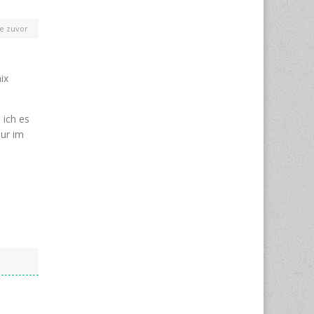
e zuvor
ix
 ich es
nur im