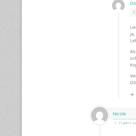
Dö
Lie
ja,
Le
Als
sof
Kop
Vie
Dö
Nicole
11 Jahre z