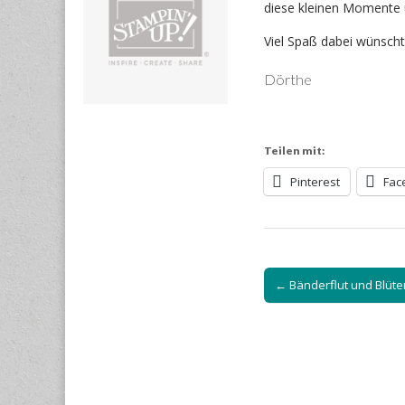
diese kleinen Momente u
Viel Spaß dabei wünsch
Dörthe
Teilen mit:
Pinterest
Fac
Post
← Bänderflut und Blüt
navigation