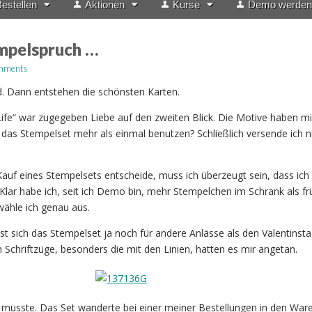
estellen
Aktionen
Kurse
Demo werden
mpelspruch …
mments
 Dann entstehen die schönsten Karten.
ife“ war zugegeben Liebe auf den zweiten Blick. Die Motive haben mir
h das Stempelset mehr als einmal benutzen? Schließlich versende ich n
Kauf eines Stempelsets entscheide, muss ich überzeugt sein, dass ich
Klar habe ich, seit ich Demo bin, mehr Stempelchen im Schrank als f
wähle ich genau aus.
lässt sich das Stempelset ja noch für andere Anlässe als den Valentinst
Schriftzüge, besonders die mit den Linien, hatten es mir angetan.
usste. Das Set wanderte bei einer meiner Bestellungen in den War