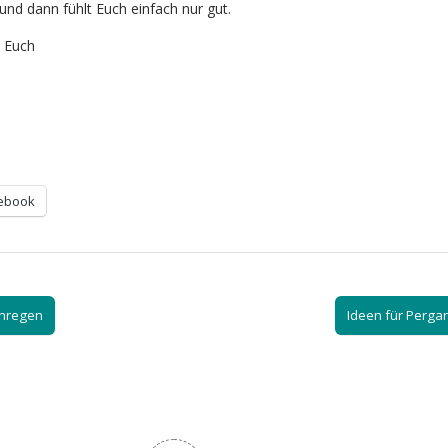
nd dann fühlt Euch einfach nur gut.
t Euch
ebook
enregen
Ideen für Perg