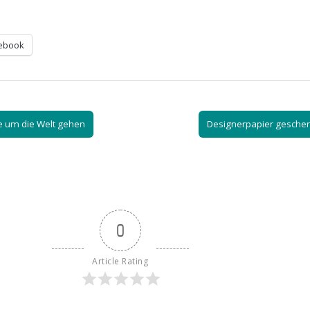
ebook
 um die Welt gehen
Designerpapier gesche
0
Article Rating