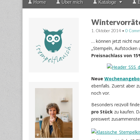
Home
Über mich
Kataloge
B
menu
to
content
Wintervorrät
1. Oktober 2014
•
0 Comm
… können jetzt nicht nur
„Stempeln, Aufstocken 
Preisnachlass von 1
Neue
Wochenangebo
ebenfalls. Zuerst aber z
noch vor.
Besonders reizvoll finde
pro Stück
zu kaufen. Da
preiswert zusammenstel