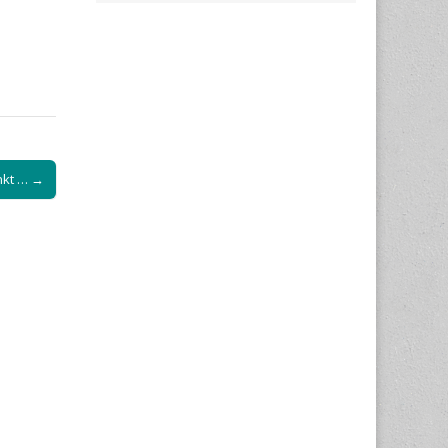
nkt … →