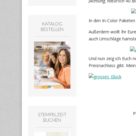
(Achtung, natürlich 40 Bl
In den In-Color Paketen 
KATALOG
BESTELLEN
Außerdem wollt Ihr Eure 
auch Umschläge hamste
Und nun zeig ich Euch 
Preisnachlass gibt. Mein 
P
STEMPELZEIT
BUCHEN