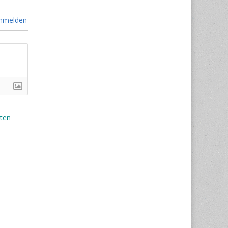
nmelden
ten