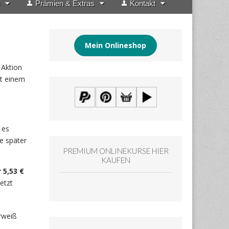
Prämien & Extras
Kontakt
Mein Onlineshop
 Aktion
t einem
 es
te später
PREMIUM ONLINEKURSE HIER
KAUFEN
 5,53 €
etzt
erweiß