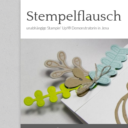
Stempelflausch
unabhängige Stampin' Up!® Demonstratorin in Jena
Main
Skip