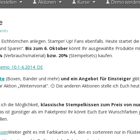
estellen
Aktionen
Kurse
Demo werden
e
ents
 Eichhörnchen anlegen. Stampin‘ Up! Fans ebenfalls. Heute startet die
und Sparen“.
Bis zum 6. Oktober
könnt Ihr ausgewählte Produkte mi
5%
(Verbrauchsmaterial)
bzw. 20%
(Stempelsets) kaufen.
te
(Boxen, Bänder und mehr)
und ein Angebot für Einsteiger
gibt
ur Aktion „Winterrvorrat“. 🙂 Die anderen Aktionen stelle ich Euch heu
 ich die Möglichkeit,
klassische Stempelkissen zum Preis von nur
s ist günstiger als im Paketpreis! Ihr könnt Euch Eure Wunschfarben j
len.
Weiter geht es mit Farbkarton A4, den es sortenrein nur in Flüst