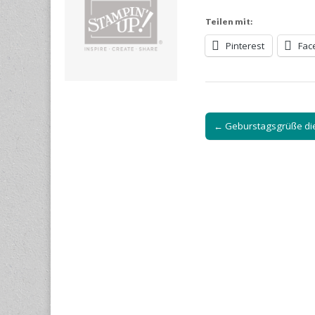
Teilen mit:
Pinterest
Fac
Post
← Geburstagsgrüße die
navigation