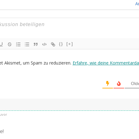
A
{}
[+]
et Akismet, um Spam zu reduzieren.
Erfahre, wie deine Kommentarda
Old
uvor
e!