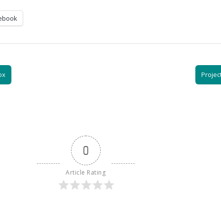
ebook
ox
Projec
0
Article Rating