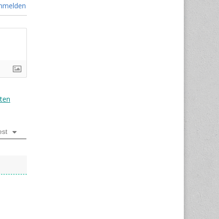
nmelden
ten
est