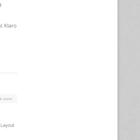
d
. Klaro
e zuvor
 Layout