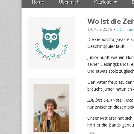
Home
Über mich
Kataloge
B
menu
to
content
Wo ist die Zei
19. April 2015
•
2 Commen
Die Geburtstagsgäste si
Geschirrspüler läuft.
Junior hüpft wie ein Fl
seiner Lieblingsbands, 
und etwas stolz zugleich
Den Vater freut es, de
braucht Junior natürlic
„Du bist Dein Vater noch
nur zwischen diesen bei
Unser Mittlerer hat sich
hört er die Bands genau