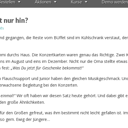
estellen
Aktionen
Kurse
Demo werden
t nur hin?
ts
nd gegangen, die Reste vom BUffet sind im Kühlschrank verstaut, der
ummi durchs Haus. Die Konzertkarten waren genau das Richtige. Zwei 
eins im August und eins im Dezember. Nicht nur die Oma stellte etwas
 fest:
„Was Du jetzt für Geschenke bekommst!“
nn Flauschsupport und Junior haben den gleichen Musikgeschmack. Un
h erwachsene Begleitung bei den Konzerten.
 einmal!“
Wir oft haben wir diesen Satz heute gehört. Und dabei gibt e
den große Ähnlichkeiten.
 für den Großen gefreut, was ihm bestimmt nicht leicht gefallen ist. I
so gern. Ewig der Jüngere…