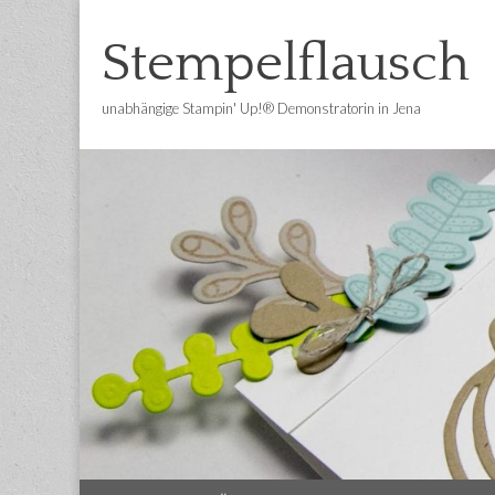
Stempelflausch
unabhängige Stampin' Up!® Demonstratorin in Jena
Main
Skip