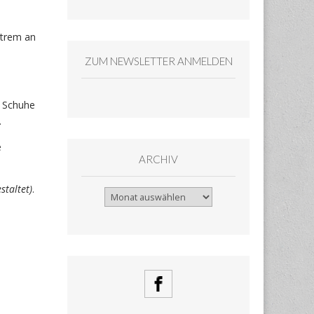
xtrem an
ZUM NEWSLETTER ANMELDEN
e Schuhe
.
e
ARCHIV
staltet)
.
Archiv