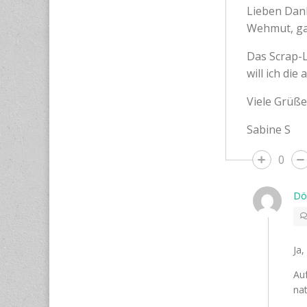
Lieben Dank
Wehmut, gan
Das Scrap-L
will ich di
Viele Grüße
Sabine S
0
Dö
Ja,
Au
nat