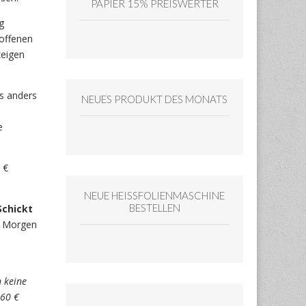
PAPIER 15% PREISWERTER
g
 offenen
zeigen
es anders
NEUES PRODUKT DES MONATS
e
 €
NEUE HEISSFOLIENMASCHINE
BESTELLEN
Schickt
n. Morgen
n keine
 60 €