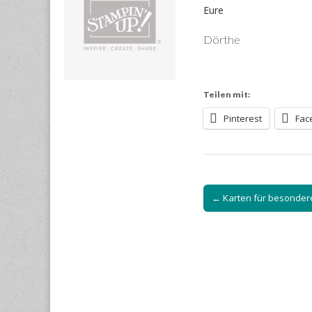
Eure
Dörthe
Teilen mit:
Pinterest
Fac
Post
← Karten für besonde
navigation