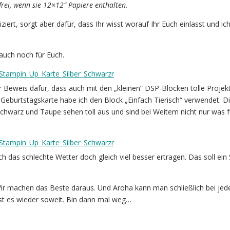
rei, wenn sie 12×12″ Papiere enthalten.
iziert, sorgt aber dafür, dass Ihr wisst worauf Ihr Euch einlasst und ic
auch noch für Euch.
er Beweis dafür, dass auch mit den „kleinen“ DSP-Blöcken tolle Projek
 Geburtstagskarte habe ich den Block „Einfach Tierisch“ verwendet. D
Schwarz und Taupe sehen toll aus und sind bei Weitem nicht nur was f
sich das schlechte Wetter doch gleich viel besser ertragen. Das soll e
ir machen das Beste daraus. Und Aroha kann man schließlich bei je
st es wieder soweit. Bin dann mal weg…