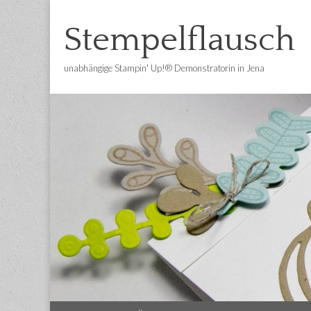
Stempelflausch
unabhängige Stampin' Up!® Demonstratorin in Jena
Main
Skip