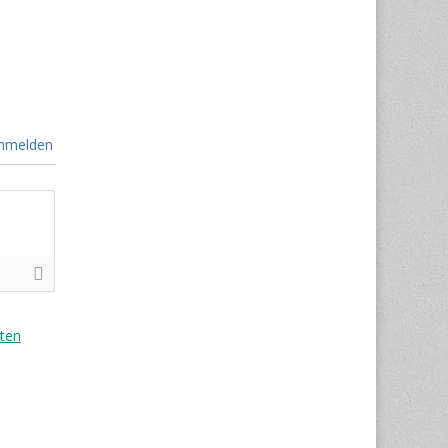
nmelden
ten