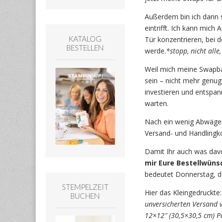
Außerdem bin ich dann 
eintrifft. Ich kann mic
KATALOG
Tür konzentrieren, bei 
BESTELLEN
werde.
*stopp, nicht alle
Weil mich meine Swapbas
sein – nicht mehr genug
investieren und entspan
warten.
Nach ein wenig Abwägen 
Versand- und Handlingko
Damit Ihr auch was davo
mir Eure Bestellwüns
bedeutet Donnerstag, den
STEMPELZEIT
Hier das Kleingedruckte:
BUCHEN
unversicherten Versand v
12×12″ (30,5×30,5 cm) P