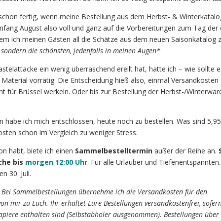
schon fertig, wenn meine Bestellung aus dem Herbst- & Winterkatalo
h Anfang August also voll und ganz auf die Vorbereitungen zum Tag der
dem ich meinen Gästen all die Schätze aus dem neuen Saisonkatalog 
, sondern die schönsten, jedenfalls in meinen Augen*
telattacke ein wenig überraschend ereilt hat, hatte ich – wie sollte 
 Material vorrätig. Die Entscheidung hieß also, einmal Versandkosten
nt für Brüssel werkeln. Oder bis zur Bestellung der Herbst-/Winterwar
habe ich mich entschlossen, heute noch zu bestellen. Was sind 5,95
sten schon im Vergleich zu weniger Stress.
n habt, biete ich einen
Sammelbestelltermin
außer der Reihe an.
che bis
morgen 12:00 Uhr
. Für alle Urlauber und Tiefenentspannte
 30. Juli.
Bei Sammelbestellungen übernehme ich die Versandkosten für den
on mir zu Euch. Ihr erhaltet Eure Bestellungen versandkostenfrei, sofer
apiere enthalten sind (Selbstabholer ausgenommen). Bestellungen über