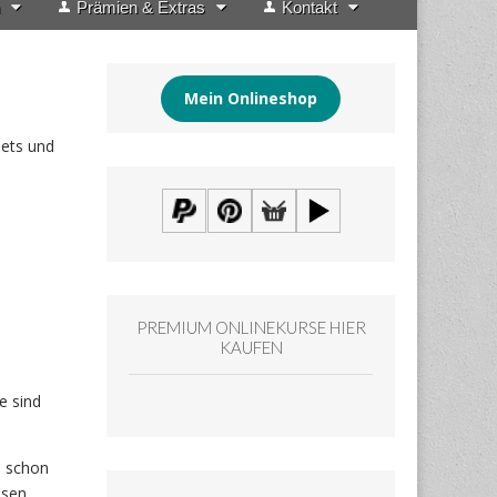
Prämien & Extras
Kontakt
Mein Onlineshop
sets und
PREMIUM ONLINEKURSE HIER
KAUFEN
e sind
l schon
ssen.