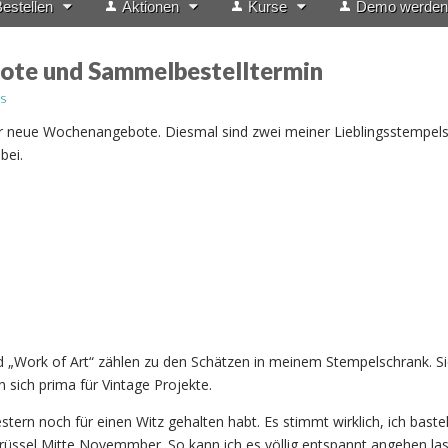
estellen
Aktionen
Kurse
Demo werden
te und Sammelbestelltermin
s
der neue Wochenangebote. Diesmal sind zwei meiner Lieblingsstempel
bei.
 „Work of Art“ zählen zu den Schätzen in meinem Stempelschrank. Si
n sich prima für Vintage Projekte.
tern noch für einen Witz gehalten habt. Es stimmt wirklich, ich baste
rüssel Mitte Novemmber. So kann ich es völlig entspannt angehen la