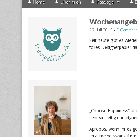
Home
Über mich
Kataloge
B
menu
to
content
Wochenangebo
29. Juli 2015
•
0 Comment
Seit heute gibt es wie
tolles Designerpapier da
„Choose Happiness“ und
sehr vielseitig und eigne
Apropos, wenn Ihr es ges
jetzt meine Swaps für B