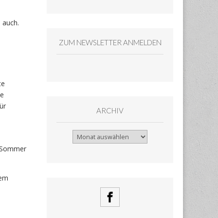
h auch.
ZUM NEWSLETTER ANMELDEN
te
ie
ür
ARCHIV
Archiv
in Sommer
dem