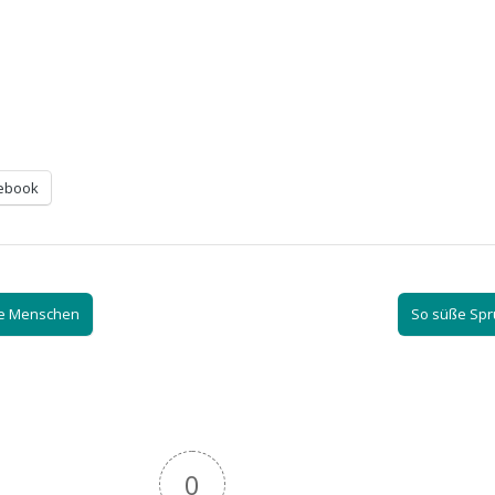
ebook
re Menschen
So süße Sp
0