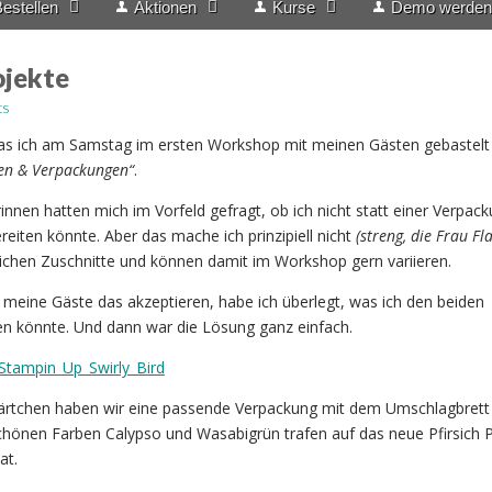
estellen
Aktionen
Kurse
Demo werden
jekte
ts
was ich am Samstag im ersten Workshop mit meinen Gästen gebastelt
en & Verpackungen“
.
nnen hatten mich im Vorfeld gefragt, ob ich nicht statt einer Verpack
reiten könnte. Aber das mache ich prinzipiell nicht
(streng, die Frau Fl
eichen Zuschnitte und können damit im Workshop gern variieren.
meine Gäste das akzeptieren, habe ich überlegt, was ich den beiden
en könnte. Und dann war die Lösung ganz einfach.
ärtchen haben wir eine passende Verpackung mit dem Umschlagbrett
chönen Farben Calypso und Wasabigrün trafen auf das neue Pfirsich 
at.