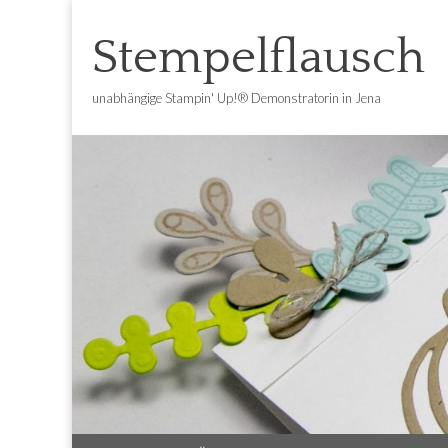
Stempelflausch
unabhängige Stampin' Up!® Demonstratorin in Jena
Main
Skip