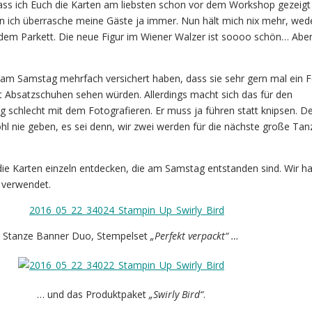
dass ich Euch die Karten am liebsten schon vor dem Workshop gezeigt 
enn ich überrasche meine Gäste ja immer. Nun hält mich nix mehr, wede
em Parkett. Die neue Figur im Wiener Walzer ist soooo schön… Aber 
am Samstag mehrfach versichert haben, dass sie sehr gern mal ein 
t Absatzschuhen sehen würden. Allerdings macht sich das für den
g schlecht mit dem Fotografieren. Er muss ja führen statt knipsen. D
hl nie geben, es sei denn, wir zwei werden für die nächste große Ta
die Karten einzeln entdecken, die am Samstag entstanden sind. Wir h
 verwendet.
Stanze Banner Duo, Stempelset
„Perfekt verpackt“ …
… und das Produktpaket
„Swirly Bird“
.