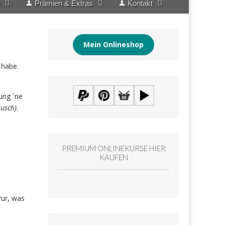
Prämien & Extras
Kontakt
Mein Onlineshop
 habe.
ung `ne
ausch)
.
PREMIUM ONLINEKURSE HIER
KAUFEN
Pur, was