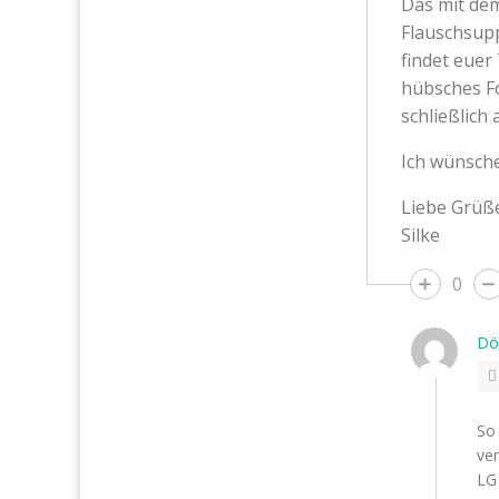
Das mit dem
Flauschsupp
findet euer
hübsches Fo
schließlich
Ich wünsche
Liebe Grüß
Silke
0
Dö
So 
ver
LG