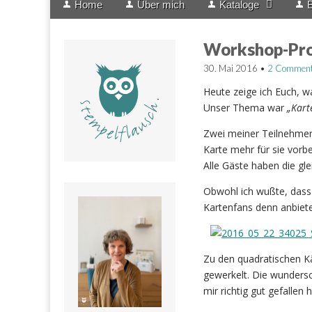
Home
Über mich
Kataloge
B
menu
to
content
Workshop-Pro
30. Mai 2016
•
2 Commen
Heute zeige ich Euch, 
Unser Thema war
„Kart
Zwei meiner Teilnehmeri
Karte mehr für sie vorbe
Alle Gäste haben die gl
Obwohl ich wußte, dass 
Kartenfans denn anbiet
Zu den quadratischen K
gewerkelt. Die wunders
mir richtig gut gefallen h