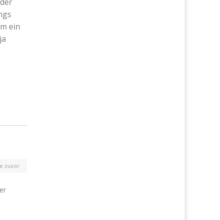
 der
ngs
um ein
ja
e zuvor
er