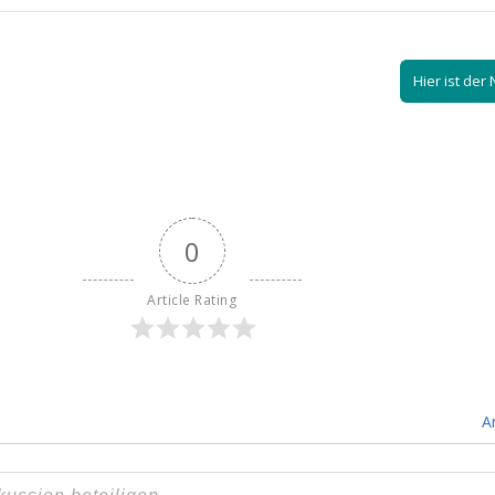
Hier ist de
0
Article Rating
A