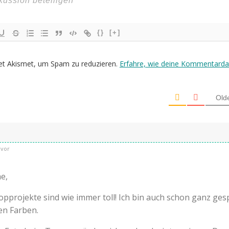
{}
[+]
et Akismet, um Spam zu reduzieren.
Erfahre, wie deine Kommentarda
Old
uvor
e,
pprojekte sind wie immer toll! Ich bin auch schon ganz ge
en Farben.