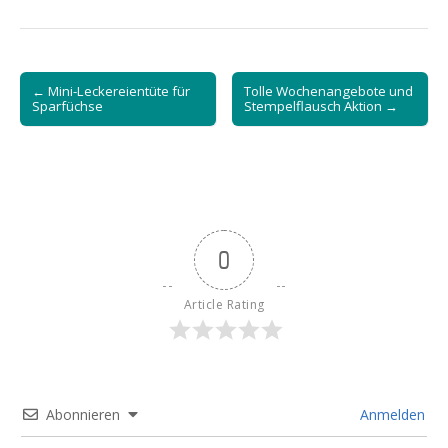
Post
← Mini-Leckereientüte für
Tolle Wochenangebote und
navigation
Sparfüchse
Stempelflausch Aktion →
0
Article Rating
Abonnieren
Anmelden