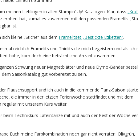
 habe. Einfach traumhaft!
 meinen Lieblingen in allen Stampin‘ Up! Katalogen. Klar, dass
„Kraf
z erobert hat, zumal es zusammen mit den passenden Framelits „Sta
gbar ist.
 sich kleine „Stiche“ aus dem
Framelitset „Bestickte Etiketten“
.
esmal reichlich Framelits und Thinlits die mich begeistern und als ich
tiert habe, kam doch eine beträchtliche Anzahl zusammen.
n ganzen Schwung neuer Magnetblätter und neue Dymo-Bänder bestel
s dem Saisonkatalog gut vorbereitet zu sein.
 der Flauschsupport und ich auch in die kommende Tanz-Saison start
he, die immer in der letzten Ferienwoche stattfindet und mit dem
 regulär mit unserem Kurs weiter.
 beim Technikkurs Lateintänze mit und auch der Rest der Woche ver
abe Euch meine Farbkombination noch gar nicht verraten: Olivgrün,