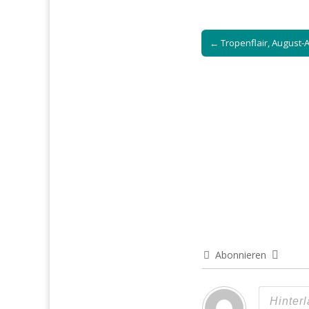
Post
← Tropenflair, August-
navigation
Abonnieren