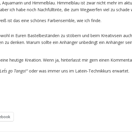
 Aquamarin und Himmelblau. Himmelblau ist zwar nicht mehr im aktu
 aber ich habe noch Nachfülltinte, die zum Wegwerfen viel zu schade 
ß ist das eine schönes Farbensemble, wie ich finde.
 sowohl in Euren Bastelbeständen zu stöbern und beim Kreativsein auc
en zu denken. Warum sollte ein Anhänger unbedingt ein Anhänger sei
 meine heutige Kreation. Wenn ja, hinterlasst mir gern einen Kommenta
Let´s go Tango!“
oder was immer uns im Latein-Technikkurs erwartet.
ebook