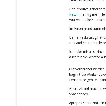
Wunschfarben eingefärbt
Naturmotive gehören zum
Natur“
im Flug mein Her
Wurzeln“ nahezu unschla
Im Hintergrund tummeln
Der Jahreskatalog hat di
Bestand heute durchsor
Ich habe mir also eine
auch für die Schätze au
Gut vorbereitet werden
beginnt die Workshopwoc
Ferienende geht es dann
Heute Abend machen wir
Spannendes.
Apropos spannend, ich h