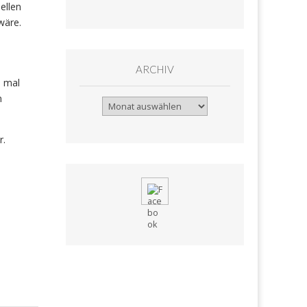
ellen
wäre.
ARCHIV
h mal
n
Archiv
r.