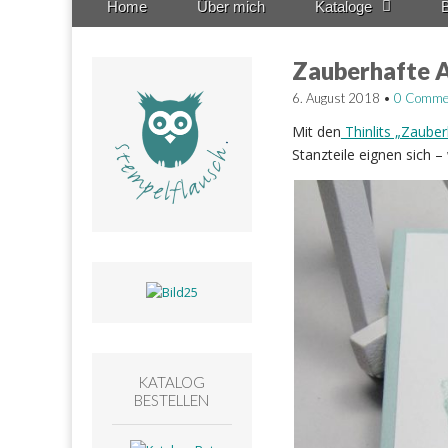
Home
Über mich
Kataloge
B
menu
to
content
Zauberhafte 
6. August 2018
•
0 Comme
Mit den
Thinlits „Zaube
Stanzteile eignen sich –
KATALOG
BESTELLEN