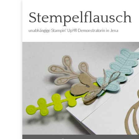
Stempelflausch
unabhängige Stampin' Up!® Demonstratorin in Jena
Main
Skip