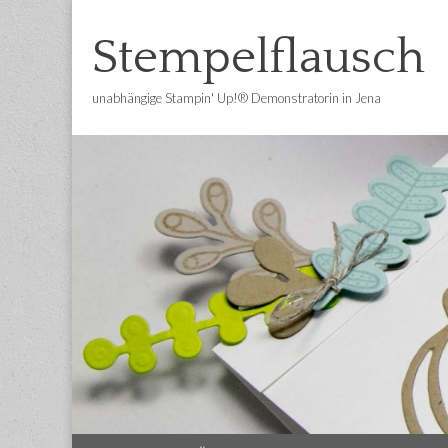
Stempelflausch
unabhängige Stampin' Up!® Demonstratorin in Jena
Main
Skip