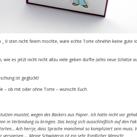
n _ 0 sten nicht feiern mochte, wäre echte Torte ohnehin keine gute I
, wie es jetzt nicht nicht allzu viele geben dürfte
(alles neue Schätze 
schung ist geglückt!
e – ob mit oder ohne Torte – wünscht Euch
stutzen musstet, wegen des Bäckers aus Papier. Ich hatte nicht vor gehab
ien in Verbindung zu bringen. Das bezog sich ausschließlich auf den Fak
torten… Ach herrje, dass Sprache manchmal so kompliziert sein muss. 
 verspeisen … Meine Schwägerin ist ein sehr friedlicher Mensch!