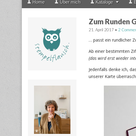
Home
Über mich
Kataloge
B
menu
to
content
Zum Runden G
21. April 2017
•
2 Commen
… passt ein rundlicher 
Ab einer bestimmten Zif
(das wird erst wieder int
Jedenfalls denke ich, d
unserer Karte überrasche