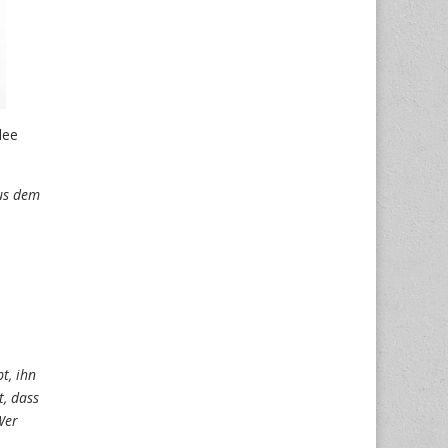
dee
aus dem
t, ihn
t, dass
Wer