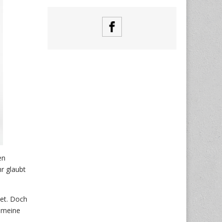
en
r glaubt
tet. Doch
r meine