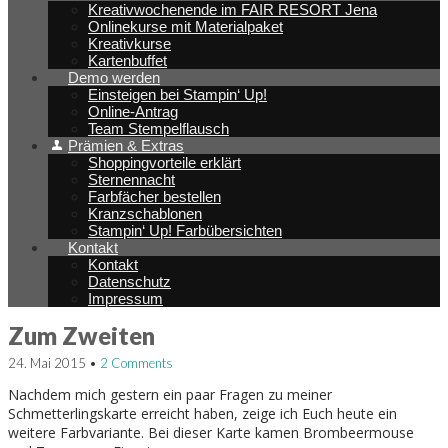
Kreativwochenende im FAIR RESORT Jena
Onlinekurse mit Materialpaket
Kreativkurse
Kartenbuffet
Demo werden
Einsteigen bei Stampin‘ Up!
Online-Antrag
Team Stempelflausch
Prämien & Extras
Shoppingvorteile erklärt
Sternennacht
Farbfächer bestellen
Kranzschablonen
Stampin‘ Up! Farbübersichten
Kontakt
Kontakt
Datenschutz
Impressum
Post
Zum Zweiten
navigation
24. Mai 2015
•
2 Comments
Nachdem mich gestern ein paar Fragen zu meiner
Schmetterlingskarte erreicht haben, zeige ich Euch heute ein
weitere Farbvariante. Bei dieser Karte kamen Brombeermouse