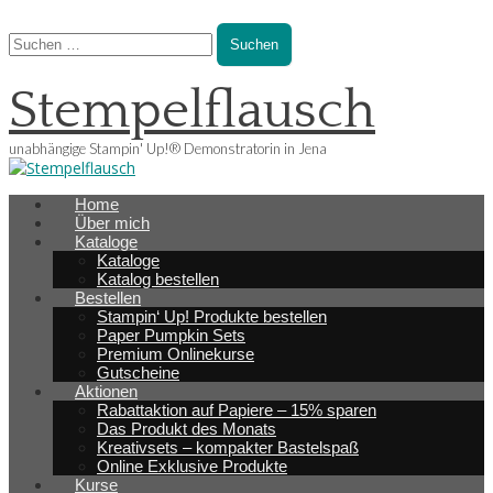
Suchen
nach:
Stempelflausch
unabhängige Stampin' Up!® Demonstratorin in Jena
Main
Skip
Home
menu
to
Über mich
content
Kataloge
Kataloge
Katalog bestellen
Bestellen
Stampin‘ Up! Produkte bestellen
Paper Pumpkin Sets
Premium Onlinekurse
Gutscheine
Aktionen
Rabattaktion auf Papiere – 15% sparen
Das Produkt des Monats
Kreativsets – kompakter Bastelspaß
Online Exklusive Produkte
Kurse