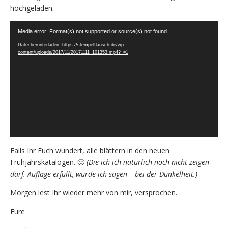
hochgeladen.
Video-
Media error: Format(s) not supported or source(s) not found
Player
Datei herunterladen: https://stempelflausch.de/wp-
content/uploads/2017/11/20171111_101353.mp4?_=1
Falls Ihr Euch wundert, alle blättern in den neuen
Frühjahrskatalogen. 🙂
(Die ich ich natürlich noch nicht zeigen
darf. Auflage erfüllt, würde ich sagen – bei der Dunkelheit.)
Morgen lest Ihr wieder mehr von mir, versprochen.
Eure