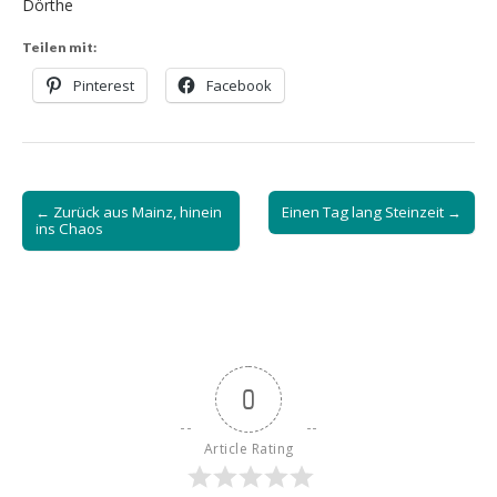
Dörthe
Teilen mit:
Pinterest
Facebook
Post
← Zurück aus Mainz, hinein
Einen Tag lang Steinzeit →
navigation
ins Chaos
0
Article Rating