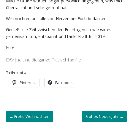
Mache Grüße wurden sogar persönlich abgegeben, was mich
überrascht und sehr gefreut hat.
Wir möchten uns alle von Herzen bei Euch bedanken.
Genießt die Zeit zwischen den Feiertagen so wie wir es
gemeinsam tun, entspannt und tankt Kraft für 2019.
Eure
Dörthe und die ganze Flauschfamilie
Teilen mit:
Pinterest
Facebook
Post
← Frohe Weihnachten
Frohes Neues Jahr →
navigation