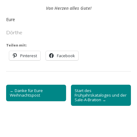
Von Herzen alles Gute!
Eure
Dörthe
Teilen mit:
Pinterest
Facebook
Post
← Danke für Eure
Start des
navigation
Weihnachtspost
Frühjahrskataloges und der
Sale-A-Bration →