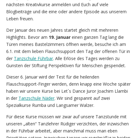
nächsten Kreativkurse anmelden und Euch auf viele
Blogbeiträge und die eine oder andere Episode aus unserem
Leben freuen.
Der Januar des neuen Jahres startet gleich mit mehreren
Highlights. Bevor am
19. Januar
einen ganzen Tag lang die
Türen meines Bastelzimmers öffnen werde, besuche ich am
6.1. mit dem lieben Flauschsupport den Tag der offenen Tür in
der
Tanzschule Führbar
. Alle Erlöse des Tages werden zu
Gunsten der Stiftung Perspektiven für Menschen gespendet.
Dieser 6. Januar wird der Test für die heilenden
Flauschsupport-Finger werden, denn knapp eine Woche später
haben wir unsere Kurse bei Let`s Dance Juror Joachim Llambi
in der
Tanzschule Näder
. Wir sind gespannt auf zwei
Spezialkurse Rumba und Langsamer Walzer.
Für diese Kurse müssen wir zwar auf unsere Tanzstunde mit
unseren „alten“ Tanzlehrer Rüdiger verzichten, der inzwischen
in der Führbar arbeitet, aber manchmal muss man eben
Prioritäten setzen. Inzwischen tanzen wir regelmäßig in beiden