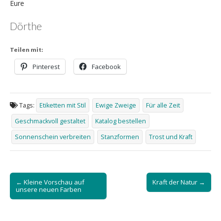
Eure
Dörthe
Teilen mit:
Pinterest
Facebook
Tags:
Etiketten mit Stil
Ewige Zweige
Für alle Zeit
Geschmackvoll gestaltet
Katalog bestellen
Sonnenschein verbreiten
Stanzformen
Trost und Kraft
Post
← Kleine Vorschau auf
Kraft der Natur →
navigation
unsere neuen Farben