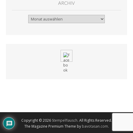
ARCHIV
Archiv
Copyright © 2026
Stempelflausch
. All Rights Reserved.
The Magazine Premium Theme by
bavotasan.com
.