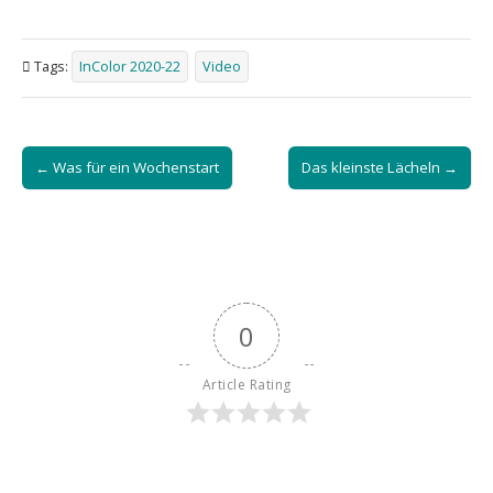
Tags:
InColor 2020-22
Video
Post
← Was für ein Wochenstart
Das kleinste Lächeln →
navigation
0
Article Rating