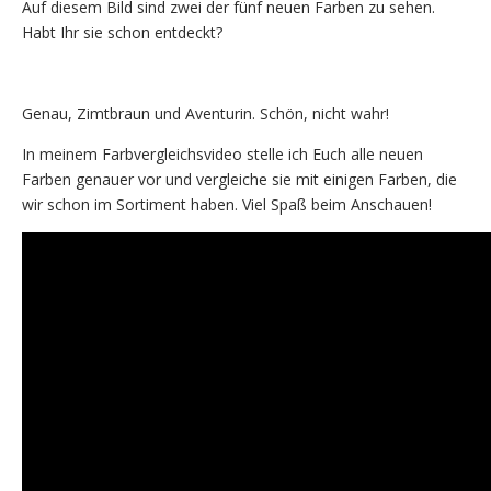
Auf diesem Bild sind zwei der fünf neuen Farben zu sehen.
Habt Ihr sie schon entdeckt?
Genau, Zimtbraun und Aventurin. Schön, nicht wahr!
In meinem Farbvergleichsvideo stelle ich Euch alle neuen
Farben genauer vor und vergleiche sie mit einigen Farben, die
wir schon im Sortiment haben. Viel Spaß beim Anschauen!