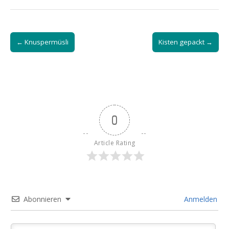
Post
← Knuspermüsli
Kisten gepackt →
navigation
0
Article Rating
Abonnieren
Anmelden