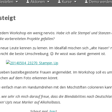
estellen
Aktionen
Kurse
Demo werden
steigt
s
 jedem Workshop ein wenig nervös:
Habe ich alle Stempel und Stanzen 
e vorbereiteten Projekte gefallen?
 neue Leute kennen zu lernen. Im Idealfall mischen sich „alte Hasen“ 
t nicht die beste Umschreibung. 😉 Ihr wisst was damit gemeint ist.
sieben bastelbegeisterte Frauen angemeldet. Im Workshop soll es um
ldchen auf dem Foto erkennen könnt.
e einfach man im Handumdrehen mit den Mischstiften colorieren kann
t, wie sehr ich mich darauf freue, dass die Blendabilities nach Deutschla
n‘ Up!s neue Marker auf Alkoholbasis.
Schaut mal,
hier
!