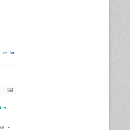
nmelden
ten
est