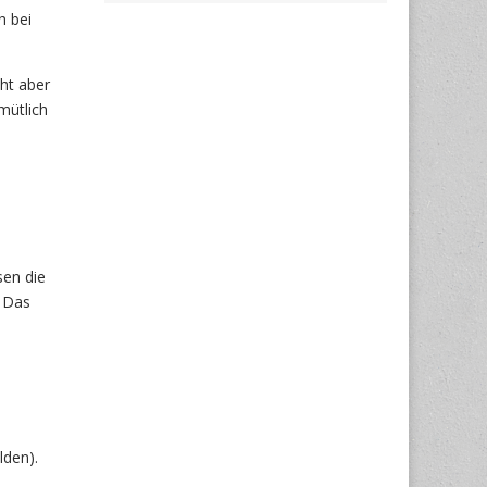
h bei
ht aber
mütlich
sen die
. Das
lden).