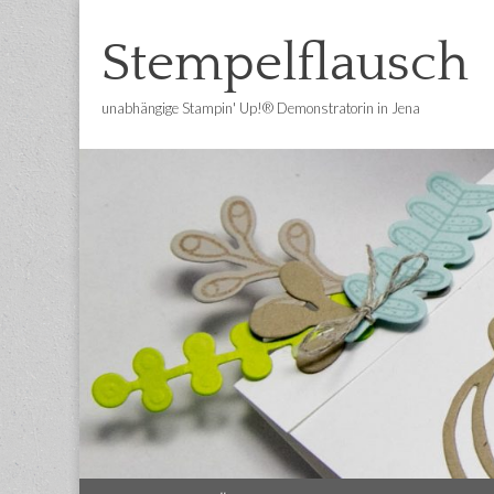
Stempelflausch
unabhängige Stampin' Up!® Demonstratorin in Jena
Main
Skip