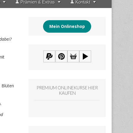
Prämien & Extras
Kontakt
Mein Onlineshop
dabei?
mit
 Blüten
PREMIUM ONLINEKURSE HIER
KAUFEN
.
nd