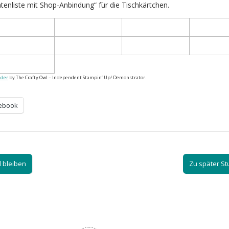
tenliste mit Shop-Anbindung“ für die Tischkärtchen.
lder
by The Crafty Owl – Independent Stampin‘ Up! Demonstrator.
ebook
 bleiben
Zu später S