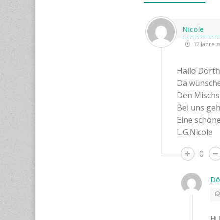
Nicole
12 Jahre z
Hallo Dört
Da wünsche 
Den Mischsti
Bei uns geh
Eine schön
L.G.Nicole
0
Dö
Hi 