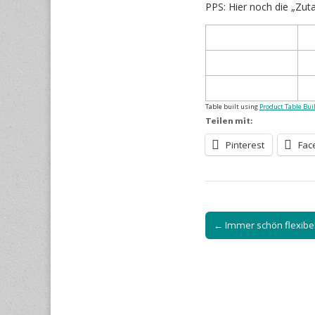
PPS: Hier noch die „Zuta
Table built using
Product Table Bui
Teilen mit:
Pinterest
Fac
Post
← Immer schön flexibel
navigation