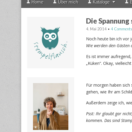
Home
Über mich
Kataloge
B
menu
to
content
Die Spannung 
4. Mai 2014
•
4 Comment
Noch heute bin ich vor
Wie werden den Gästen di
Es ist immer aufregend,
„Küken“. Okay, vielleich
Für morgen haben sich 
gehen, wie Ihr am Schi
Außerdem zeige ich, wi
Psst: Ihr glaubt gar nich
kommen. Das sind Stampi