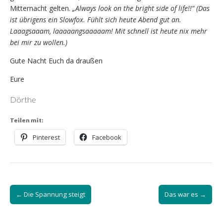
Mitternacht gelten.
„Always look on the bright side of life!!“ (Das
ist übrigens ein Slowfox. Fühlt sich heute Abend gut an.
Laaagsaaam, laaaaangsaaaaam! Mit schnell ist heute nix mehr
bei mir zu wollen.)
Gute Nacht Euch da draußen
Eure
Dörthe
Teilen mit:
Pinterest
Facebook
Post
← Die Spannung steigt
Das war es →
navigation