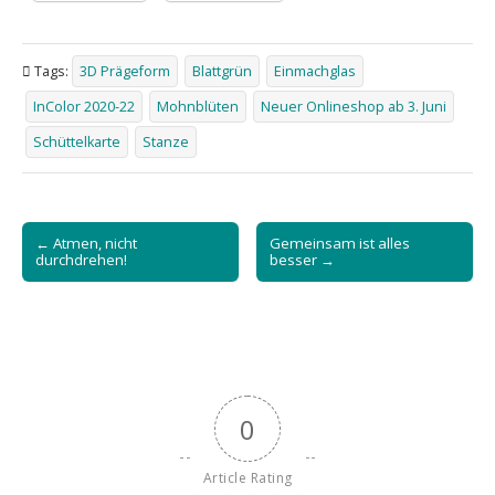
Tags:
3D Prägeform
Blattgrün
Einmachglas
InColor 2020-22
Mohnblüten
Neuer Onlineshop ab 3. Juni
Schüttelkarte
Stanze
Post
← Atmen, nicht
Gemeinsam ist alles
navigation
durchdrehen!
besser →
0
Article Rating