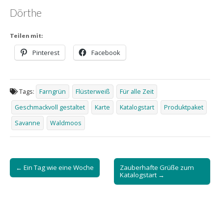
Dörthe
Teilen mit:
Pinterest
Facebook
Tags:
Farngrün
Flüsterweiß
Für alle Zeit
Geschmackvoll gestaltet
Karte
Katalogstart
Produktpaket
Savanne
Waldmoos
Post
← Ein Tag wie eine Woche
Zauberhafte Grüße zum
navigation
Katalogstart →