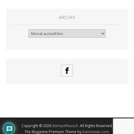
ARCHIV
Archiv
Copyright © 2026
Stempelflausch
. All Rights Reserved.
The Magazine Premium Theme by
bavotasan.com
.