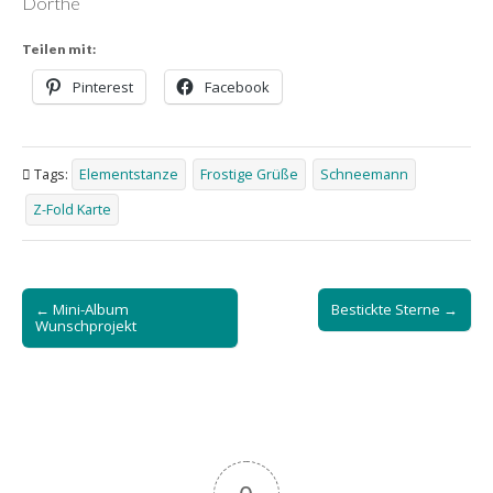
Dörthe
Teilen mit:
Pinterest
Facebook
Tags:
Elementstanze
Frostige Grüße
Schneemann
Z-Fold Karte
Post
← Mini-Album
Bestickte Sterne →
navigation
Wunschprojekt