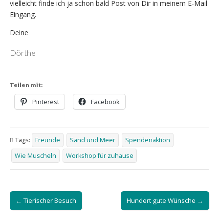
vielleicht finde ich ja schon bald Post von Dir in meinem E-Mail
Eingang.
Deine
Dörthe
Teilen mit:
Pinterest
Facebook
Tags:
Freunde
Sand und Meer
Spendenaktion
Wie Muscheln
Workshop für zuhause
Post
← Tierischer Besuch
Hundert gute Wünsche →
navigation