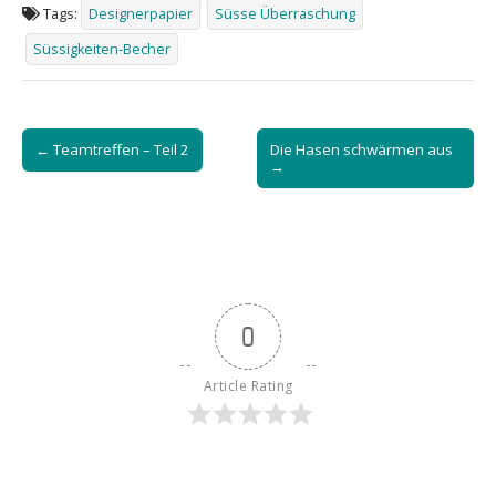
Tags:
Designerpapier
Süsse Überraschung
Süssigkeiten-Becher
Post
← Teamtreffen – Teil 2
Die Hasen schwärmen aus
navigation
→
0
Article Rating