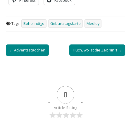
Pinterest
Facebook
Tags:
Boho Indigo
Geburtstagskarte
Medley
Post
← Adventsstädchen
Huch, wo ist die Zeit hin?! →
navigation
0
Article Rating